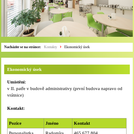
Nacházíte se na stránce:
Kontakty
Ekonomický úsek
Ekonomický úsek
Umístění:
v II. patře v budově administrativy (první budova napravo od
vrátnice)
Kontakt:
Pozice
Jméno
Kontakt
Personalistka
Radomíra
465 677 804