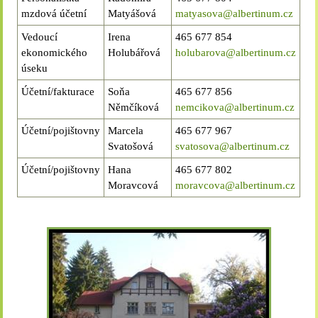
mzdová účetní
Matyášová
matyasova@albertinum.cz
Vedoucí
Irena
465 677 854
ekonomického
Holubářová
holubarova@albertinum.cz
úseku
Účetní/fakturace
Soňa
465 677 856
Němčíková
nemcikova@albertinum.cz
Účetní/pojištovny
Marcela
465 677 967
Svatošová
svatosova@albertinum.cz
Účetní/pojištovny
Hana
465 677 802
Moravcová
moravcova@albertinum.cz