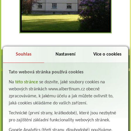
Souhlas
Nastavení
Více o cookies
Tato webová stránka používá cookies
VOLNÁ MÍSTA
Na
této stránce
se dozvíte, jaké soubory cookies na
Lékař oddělení následné a dlouhodobé péče (LDN)
webových stránkách www.albertinum.cz obecně
Albertinum, odborný léčebný ústav, Žamberk přijme do pracovního poměru: Lékaře na
zpracováváme, k jakému účelu a jak můžete ovlivnit to,
oddělení následné a dlouhodobé lůžkové...
jaká cookies ukládáme do vašich zařízení.
Lékař na oddělení psychiatrie
Technické (první strany, krátkodobé), které jsou nezbytné
Albertinum, odborný léčebný ústav, Žamberkpřijme do pracovního poměru: Lékaře na
pro zajištění základní funkcionality webových stránek.
oddělení psychiatrie ...
Google Analytics (třetí strany, dlouhodobé) používáme,