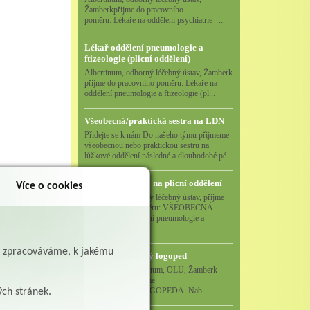
Žamberkpřijme do pracovního
poměru: Lékaře na oddělení psychiatrie ...
Lékař oddělení pneumologie a
ftizeologie (plicní oddělení)
Albertinum, odborný léčebný ústav, Žamberk
přijme do pracovního poměru: Lékaře na
oddělení pneumologie a ftizeologie (pl...
Všeobecná/praktická sestra na LDN
Přidejte se k nám Do našeho týmu přijmeme
všeobecnou nebo praktickou sestru na
lůžkové oddělení následné a dlouhodobé pé...
Všeobecná sestra na plicní oddělení
Více o cookies
Albertinum, odborný léčebný ústav, přijme
do pracovního poměru: VŠEOBECNÁ
SESTRA na oddělení pneumologie a
ftizeologiePr...
ě zpracováváme, k jakému
Logoped/klinický logoped
Albertinum, OLÚ, Žamberk
přijme
KLINICKÉHO LOGOPEDA Nab...
ých stránek.