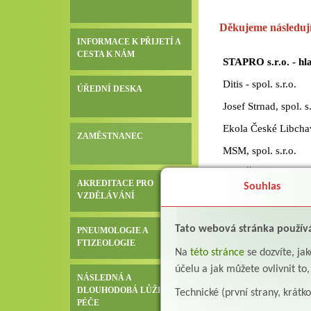
Děkujeme následuj
INFORMACE K PŘIJETÍ A
CESTA K NÁM
STAPRO s.r.o. - hl
Ditis - spol. s.r.o.
ÚŘEDNÍ DESKA
Josef Strnad, spol. s.
Ekola České Libchav
ZAMĚSTNANEC
MSM, spol. s.r.o.
Inob Žamberk
AKREDITACE PRO
Souhlas
BTL zdravotní techni
VZDĚLÁVÁNÍ
Pecosta, a.s.
Tato webová stránka použív
PNEUMOLOGIE A
Stamed s.r.o.
FTIZEOLOGIE
Na
této stránce
se dozvíte, j
F plus Jablonné nad 
účelu a jak můžete ovlivnit to
NÁSLEDNÁ A
Tercie Doudleby s.r.
DLOUHODOBÁ LŮŽKOVÁ
Technické (první strany, krátk
PÉČE
Kandela svítidla s.r.