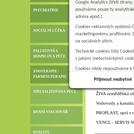
Google Analytics (třetí stran
MAPO medical s.r.o
používáme pouze ty analytické
PSYCHIATRIE
adresa apod.).
SEMO VÝTAHY s.r
Petr Maleček
Cookies reklamních systémů Go
SOCIÁLNÍ LŮŽKA
marketingovému profilování. D
Integros-CZ, s.r.o.
na sociálních sítích.
Perfekt Distribution 
PALIATIVNÍ A
Technické cookies lišty Cookie
Flídr medical s.r.o.
HOSPICOVÁ PÉČE
s jakými (netechnickými) coo
Kavema, s.r.o.
Cookies nikdy nepoužíváme k t
ZOOTERAPIE /
PICADO CZ, s.r.o.
data.
FARMINGTERAPIE
Přijmout nezbytné
Formed,společnost
SPECIALIZOVANÁ PÉČE
ŽIVA zemědělská obc
Vodovody a kanaliza
DENNÍ STACIONÁŘ
PROPLAST, spol s r
VENCL - SERVIS Vod
KVALITA