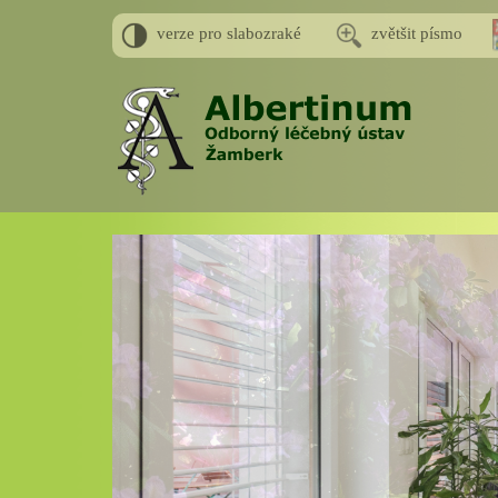
verze pro slabozraké
zvětšit písmo