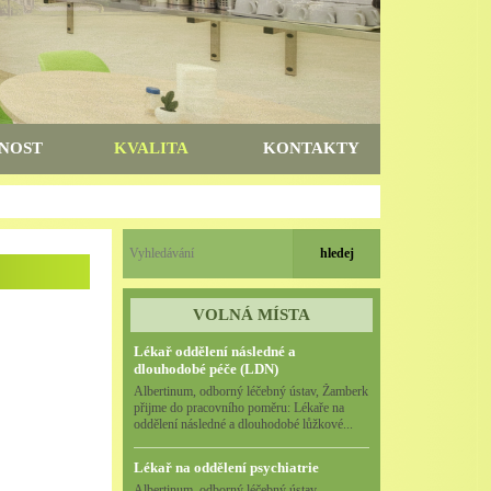
NOST
KVALITA
KONTAKTY
VOLNÁ MÍSTA
Lékař oddělení následné a
dlouhodobé péče (LDN)
Albertinum, odborný léčebný ústav, Žamberk
přijme do pracovního poměru: Lékaře na
oddělení následné a dlouhodobé lůžkové...
Lékař na oddělení psychiatrie
Albertinum, odborný léčebný ústav,