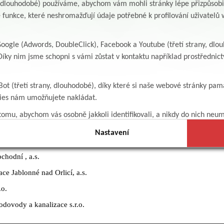
y, dlouhodobé) používáme, abychom vám mohli stránky lépe přizpůsobit
.
 funkce, které neshromažďují údaje potřebné k profilování uživatelů w
.o.
ogle (Adwords, DoubleClick), Facebook a Youtube (třetí strany, dlo
íky nim jsme schopni s vámi zůstat v kontaktu například prostředni
a.s.
Bot (třetí strany, dlouhodobé), díky které si naše webové stránky pam
kies nám umožňujete nakládat.
omu, abychom vás osobně jakkoli identifikovali, a nikdy do nich neum
Nastavení
 s ručením omezeným
hodní , a.s.
ce Jablonné nad Orlicí, a.s.
.o.
ovody a kanalizace s.r.o.