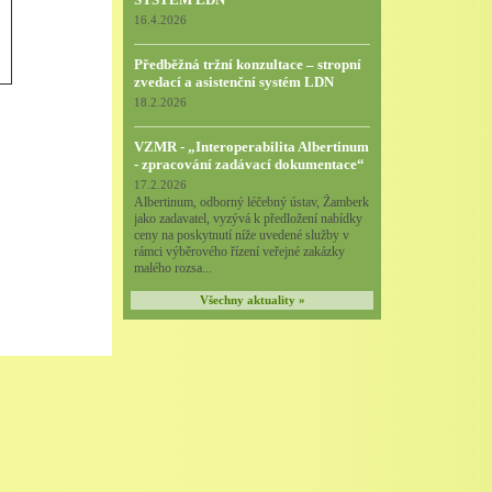
16.4.2026
Předběžná tržní konzultace – stropní
zvedací a asistenční systém LDN
18.2.2026
VZMR - „Interoperabilita Albertinum
- zpracování zadávací dokumentace“
17.2.2026
Albertinum, odborný léčebný ústav, Žamberk
jako zadavatel, vyzývá k předložení nabídky
ceny na poskytnutí níže uvedené služby v
rámci výběrového řízení veřejné zakázky
malého rozsa...
Všechny aktuality »