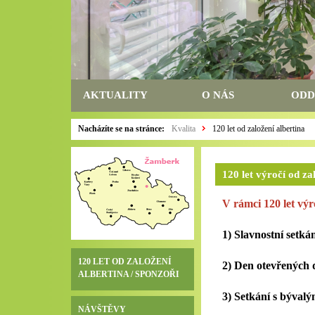
AKTUALITY
O NÁS
ODD
Nacházíte se na stránce:
Kvalita
120 let od založení albertina
120 let výročí od za
V rámci 120 let výr
1) Slavnostní setká
120 LET OD ZALOŽENÍ
2) Den otevřených d
ALBERTINA / SPONZOŘI
3) Setkání s býval
NÁVŠTĚVY