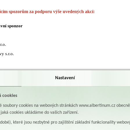
ícím spozorům za podporu výše uvedených akcí:
avní sponzor
r.o.
y s.r.o.
Nastavení
ka, a.s.
á cookies
aké soubory cookies na webových stránkách www.albertinum.cz obecn
Orlicí
, jaká cookies ukládáme do vašich zařízení.
o.
odobé), které jsou nezbytné pro zajištění základní funkcionality webov
o.