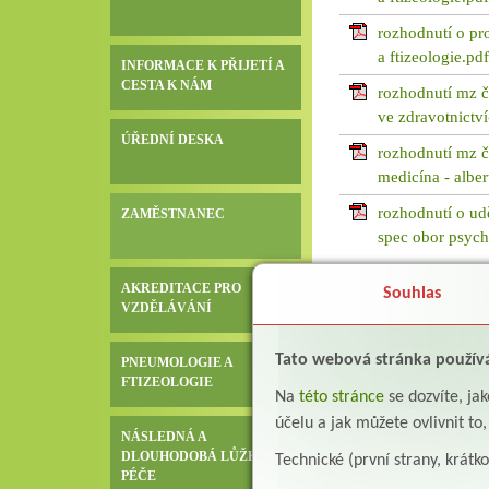
rozhodnutí o pr
a ftizeologie.pdf
INFORMACE K PŘIJETÍ A
CESTA K NÁM
rozhodnutí mz č
ve zdravotnictví
ÚŘEDNÍ DESKA
rozhodnutí mz čr
medicína - albe
rozhodnutí o ud
ZAMĚSTNANEC
spec obor psychi
AKREDITACE PRO
Souhlas
VZDĚLÁVÁNÍ
Tato webová stránka použív
PNEUMOLOGIE A
FTIZEOLOGIE
Na
této stránce
se dozvíte, j
účelu a jak můžete ovlivnit to
NÁSLEDNÁ A
DLOUHODOBÁ LŮŽKOVÁ
Technické (první strany, krátk
PÉČE