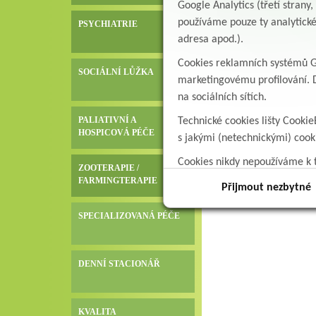
Google Analytics (třetí stran
používáme pouze ty analytické
PSYCHIATRIE
adresa apod.).
Cookies reklamních systémů Go
SOCIÁLNÍ LŮŽKA
marketingovému profilování. D
na sociálních sítích.
PALIATIVNÍ A
Technické cookies lišty Cookie
HOSPICOVÁ PÉČE
s jakými (netechnickými) coo
Cookies nikdy nepoužíváme k t
ZOOTERAPIE /
data.
FARMINGTERAPIE
Přijmout nezbytné
SPECIALIZOVANÁ PÉČE
DENNÍ STACIONÁŘ
KVALITA