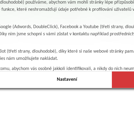
y, dlouhodobé) používáme, abychom vám mohli stránky lépe přizpůsobit
 funkce, které neshromažďují údaje potřebné k profilování uživatelů w
ogle (Adwords, DoubleClick), Facebook a Youtube (třetí strany, dlo
íky nim jsme schopni s vámi zůstat v kontaktu například prostředni
Bot (třetí strany, dlouhodobé), díky které si naše webové stránky pam
kies nám umožňujete nakládat.
omu, abychom vás osobně jakkoli identifikovali, a nikdy do nich neum
Nastavení