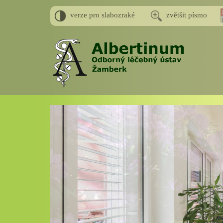
verze pro slabozraké
zvětšit písmo