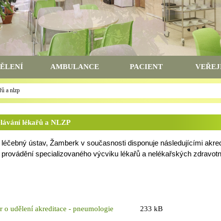
ĚLENÍ
AMBULANCE
PACIENT
VEŘEJ
řů a nlzp
ělávání lékařů a NLZP
 léčebný ústav, Žamberk v současnosti disponuje následujícími akre
provádění specializovaného výcviku lékařů a nelékařských zdravot
r o udělení akreditace - pneumologie
233 kB