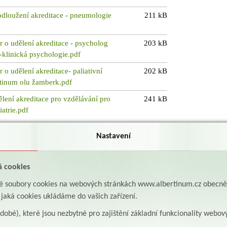
odloužení akreditace - pneumologie
211 kB
r o udělení akreditace - psycholog
203 kB
-klinická psychologie.pdf
 o udělení akreditace- paliativní
202 kB
rtinum olu žamberk.pdf
ělení akreditace pro vzdělávání pro
241 kB
atrie.pdf
Nastavení
á cookies
aké soubory cookies na webových stránkách www.albertinum.cz obecn
, jaká cookies ukládáme do vašich zařízení.
odobé), které jsou nezbytné pro zajištění základní funkcionality webov