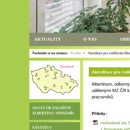
AKTUALITY
O NÁS
ODD
Nacházíte se na stránce:
Kvalita
Akreditace pro vzdělávání léka
Akreditace pro vzd
Albertinum, odborný
udělenými MZ ČR k 
pracovníků.
120 LET OD ZALOŽENÍ
ALBERTINA / SPONZOŘI
Přílohy:
rozhodnutí mz č
NÁVŠTĚVY
a ftizeologie.pdf