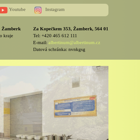
Youtube
Instagram
v, Žamberk
Za Kopečkem 353, Žamberk, 564 01
o kraje
Tel: +420 465 612 111
E-mail:
albertinum@albertinum.cz
Datová schránka: nvnkgsg