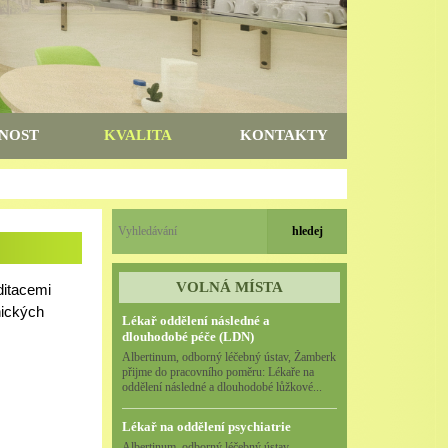
NOST
KVALITA
KONTAKTY
VOLNÁ MÍSTA
ditacemi
nických
Lékař oddělení následné a
dlouhodobé péče (LDN)
Albertinum, odborný léčebný ústav, Žamberk
přijme do pracovního poměru: Lékaře na
oddělení následné a dlouhodobé lůžkové...
Lékař na oddělení psychiatrie
Albertinum, odborný léčebný ústav,