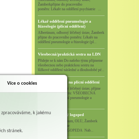
Žamberkpřijme do pracovního
poměru: Lékaře na oddělení psychiatrie ...
Lékař oddělení pneumologie a
ftizeologie (plicní oddělení)
Albertinum, odborný léčebný ústav, Žamberk
přijme do pracovního poměru: Lékaře na
oddělení pneumologie a ftizeologie (pl...
Všeobecná/praktická sestra na LDN
Přidejte se k nám Do našeho týmu přijmeme
všeobecnou nebo praktickou sestru na
lůžkové oddělení následné a dlouhodobé pé...
Všeobecná sestra na plicní oddělení
Více o cookies
Albertinum, odborný léčebný ústav, přijme
do pracovního poměru: VŠEOBECNÁ
SESTRA na oddělení pneumologie a
ftizeologiePr...
ě zpracováváme, k jakému
Logoped/klinický logoped
Albertinum, OLÚ, Žamberk
přijme
KLINICKÉHO LOGOPEDA Nab...
ých stránek.