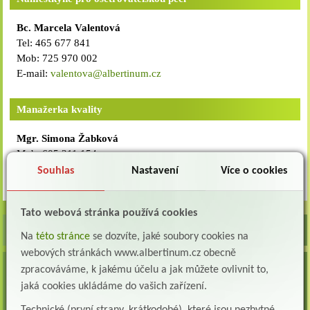
Bc. Marcela Valentová
Tel: 465 677 841
Mob: 725 970 002
E-mail:
valentova@albertinum.cz
Manažerka kvality
Mgr. Simona Žabková
Mob: 605 211 154
E-mail:
zabkova@albertinum.cz
Souhlas
Nastavení
Více o cookies
Tato webová stránka používá cookies
Na
této stránce
se dozvíte, jaké soubory cookies na
webových stránkách www.albertinum.cz obecně
VOLNÁ MÍSTA
zpracováváme, k jakému účelu a jak můžete ovlivnit to,
jaká cookies ukládáme do vašich zařízení.
Lékař oddělení následné a dlouhodobé péče (LDN)
Albertinum, odborný léčebný ústav, Žamberk přijme do pracovního poměru: Lékaře na
Technické (první strany, krátkodobé), které jsou nezbytné