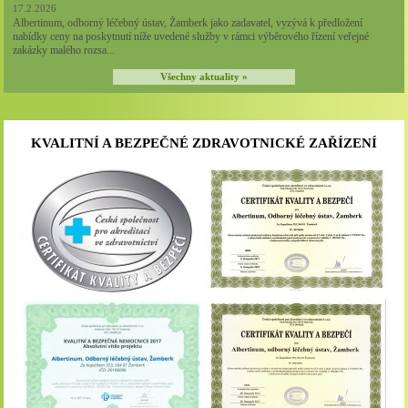
17.2.2026
Albertinum, odborný léčebný ústav, Žamberk jako zadavatel, vyzývá k předložení
nabídky ceny na poskytnutí níže uvedené služby v rámci výběrového řízení veřejné
zakázky malého rozsa...
Všechny aktuality »
KVALITNÍ A BEZPEČNÉ ZDRAVOTNICKÉ ZAŘÍZENÍ