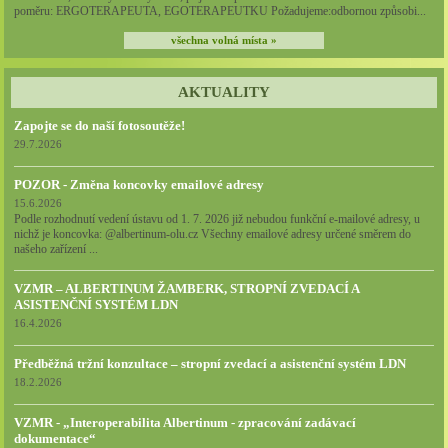
poměru: ERGOTERAPEUTA, EGOTERAPEUTKU Požadujeme:odbornou způsobi...
jakkoli identifikovali, a nikdy do nich neumisťujeme citlivá
všechna volná místa »
nebo osobní data.
AKTUALITY
Zapojte se do naší fotosoutěže!
29.7.2026
POZOR - Změna koncovky emailové adresy
15.6.2026
Podle rozhodnutí vedení ústavu od 1. 7. 2026 již nebudou funkční e-mailové adresy, u
nichž je koncovka: @albertinum-olu.cz Všechny emailové adresy určené směrem do
našeho zařízení ...
VZMR – ALBERTINUM ŽAMBERK, STROPNÍ ZVEDACÍ A
ASISTENČNÍ SYSTÉM LDN
16.4.2026
Předběžná tržní konzultace – stropní zvedací a asistenční systém LDN
18.2.2026
VZMR - „Interoperabilita Albertinum - zpracování zadávací
dokumentace“