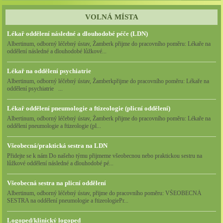
VOLNÁ MÍSTA
Lékař oddělení následné a dlouhodobé péče (LDN)
Albertinum, odborný léčebný ústav, Žamberk přijme do pracovního poměru: Lékaře na
oddělení následné a dlouhodobé lůžkové...
Lékař na oddělení psychiatrie
Albertinum, odborný léčebný ústav, Žamberkpřijme do pracovního poměru: Lékaře na
oddělení psychiatrie ...
Lékař oddělení pneumologie a ftizeologie (plicní oddělení)
Albertinum, odborný léčebný ústav, Žamberk přijme do pracovního poměru: Lékaře na
oddělení pneumologie a ftizeologie (pl...
Všeobecná/praktická sestra na LDN
Přidejte se k nám Do našeho týmu přijmeme všeobecnou nebo praktickou sestru na
lůžkové oddělení následné a dlouhodobé pé...
Všeobecná sestra na plicní oddělení
Albertinum, odborný léčebný ústav, přijme do pracovního poměru: VŠEOBECNÁ
SESTRA na oddělení pneumologie a ftizeologiePr...
Logoped/klinický logoped