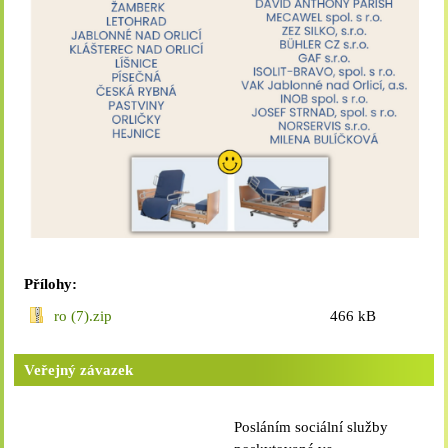
umožňujete nakládat.
Cookies nikdy nepoužíváme k tomu, abychom vás osobně
jakkoli identifikovali, a nikdy do nich neumisťujeme citlivá
nebo osobní data.
Přílohy:
ro (7).zip
466 kB
Veřejný závazek
Posláním sociální služby