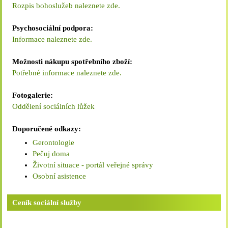
stáří.Chtěli bychom
Rozpis bohoslužeb naleznete zde.
poděkovat vedení našeho
Albertina za podporu tohoto
Psychosociální podpora:
projektu. Velké poděkování
Informace
naleznete zde.
patří také Mgr. A.
Holečkové, která se stala
Možnosti nákupu spotřebního zboží:
koordinátorkou
Potřebné informace naleznete zde.
dobrovolnictví za
Gymnázium Žamberk.
Fotogalerie:
Studenty oslovila, vše jim
Oddělení sociálních lůžek
empaticky vysvětlila a v
podstatě je tímto přístupem
Doporučené odkazy:
na dobrovolnictví sama
Gerontologie
přivedla.V neposlední řadě
Pečuj doma
děkujeme všem „našim“
Životní situace - portál veřejné správy
dobrovolníkům a jejich
Osobní asistence
rodičům, kteří své děti v této
potřebné činnosti
Ceník sociální služby
podporují.Dobrovolnictví v
Albertinu
zastřešuje:Dobrovolnické