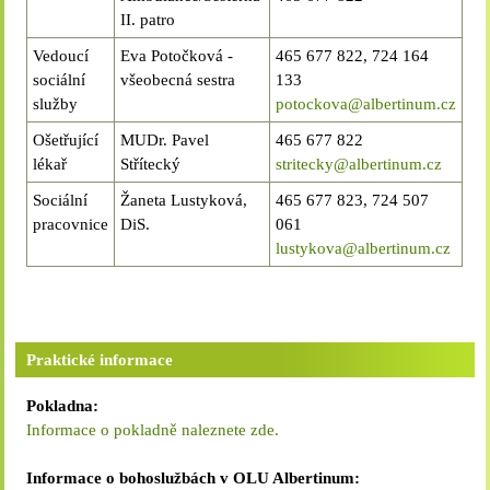
děkujeme za
které přinášejí velkou
II. patro
pochopení. Ing. Pavel
spokojenost našim klientům,
Špaček, ředitel
Vedoucí
Eva Potočková -
465 677 822, 724 164
pro které jsou všední dny
sociální
všeobecná sestra
133
pestřejší.Zaměstnanci
služby
potockova@albertinum.cz
sociálních lůžek jsou
dobrovolníkům vždy k
Ošetřující
MUDr. Pavel
465 677 822
dispozici a dohlíží na
lékař
Střítecký
stritecky@albertinum.cz
průběh činností ke
Sociální
Žaneta Lustyková,
465 677 823, 724 507
spokojenosti jak klientů, tak
pracovnice
DiS.
061
i studentů.Do budoucna si
lustykova@albertinum.cz
slibujeme rozšíření této
spolupráce i na jednorázové
akce, například opékání
párků nebo pálení
čarodějnic na jaře.Jsme
Praktické informace
velmi rádi, že se v dnešní
době najdou mladí lidé,
Pokladna:
kteří chtějí poznat, co
Informace o pokladně naleznete zde.
obnáší péče o starší osoby a
jaká je realita života ve
Informace o bohoslužbách v OLU Albertinum: