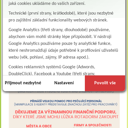
jaká cookies ukládáme do vašich zařízení.
Technické (první strany, krátkodobé), které jsou nezbytné
pro zajištění základní funkcionality webových stránek.
Google Analytics (třetí strany, dlouhodobé) používáme,
abychom vám mohli stránky lépe přizpůsobit. V nástroji
Google Analytics používáme pouze ty analytické funkce,
které neshromažďují údaje potřebné k profilování uživatelů
webu (věk, pohlaví, zájmy, IP adresa apod.).
Cookies reklamních systémů Google (Adwords,
DoubleClick), Facebook a Youtube (třetí strany,
dlouhodobé). Tyto
cookies
slouží k marketingovému
Přijmout nezbytné
Nastavení
Povolit vše
profilování. Díky nim jsme schopni s vámi zůstat v kontaktu
například prostřednictvím personalizované reklamy na
sociálních sítích.
Technické cookies lišty CookieBot (třetí strany, dlouhodobé),
díky které si naše webové stránky pamatují vaše volby
ohledně toho, s jakými (netechnickými) cookies nám