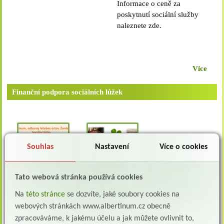
Informace o ceně za
centrum KONEP, které
poskytnutí sociální služby
funguje od roku 2014 v
naleznete zde.
rámci Koalice nevládek
Pardubicka, z.s. Hlavním
cílem tohoto centra je
hledání a vysílání
Více
dobrovolníků do
neziskových a
Finanční podpora sociálních lůžek
příspěvkových organizací
na území Pardubického
kraje. Za sociální lůžka Eva
Potočková, vedoucí sestra
Souhlas
Nastavení
Více o cookies
Tato webová stránka používá cookies
Na
této stránce
se dozvíte, jaké soubory cookies na
webových stránkách www.albertinum.cz obecně
zpracováváme, k jakému účelu a jak můžete ovlivnit to,
Poděkování za rotační lůžka