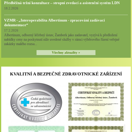
Předběžná tržní konzultace – stropní zvedací a asistenční systém LDN
18.2.2026
VZMR - „Interoperabilita Albertinum - zpracování zadávací
dokumentace“
17.2.2026
Albertinum, odborný léčebný ústav, Žamberk jako zadavatel, vyzývá k předložení
nabídky ceny na poskytnutí níže uvedené služby v rámci výběrového řízení veřejné
zakázky malého rozsa...
Všechny aktuality »
KVALITNÍ A BEZPEČNÉ ZDRAVOTNICKÉ ZAŘÍZENÍ