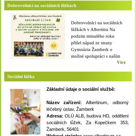
2026 následující: Ubytování
Dobrovolnící na sociálních lůžkách
a strava za jeden kalendářní
den UbytováníStravaCelkem335,-
Dobrovolníci na sociálních
Kč 290,- Kč 625,- Kč
lůžkách v Albertinu Na
Ubytování a strava za jeden
podzim minulého roku
kalendářní měsíc
přišel nápad ze strany
Celkem30 dnů18.750,-
Gymnázia Žamberk o
Kč31 dnů19.375,-
možné spolupráci s naším
Kč Možnost snížené
Více
Albertinem v oblasti
úhrady: 1. Pokud by
dobrovolnictví. V prosinci
Osobě, které jsou
jsme na oddělení sociálních
Sociální lůžka
poskytovány sociální služby
lůžek poprvé přivítali
a které by po úhradě
Základní údaje o sociální službě:
studenty z Gymnázia
nákladů za ubytování a
Žamberk pod vedením Mgr.
stravu nezůstalo z jejího
Název zařízení:
Albertinum, odborný
A. Holečkové a za
příjmu 15 %, je povinna
léčebný ústav, Žamberk
doprovodu pana ředitele
doložit poskytovateli těchto
Adresa:
OLÚ ALB, budova HD
,
oddělení
Mgr. K. Koblížka.Všichni
sociálních služeb výši svého
sociálních lůžek, Za Kopečkem 353,
byli přivítáni vedením
příjmu pro účely stanovení
Žamberk, 56401
Albertina, panem ředitelem
úhrady s ohledem na to, aby