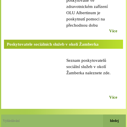
poskytované ve
zdravotnickém zařízení
OLU Albertinum je
poskytnutí pomoci na
přechodnou dobu
Více
osobám,které mají sníženou
soběstačnost z důvodu věku
či svého zdravotního stavu,
Poskytovatele sociálních služeb v okolí Žamberka
čímž se ocitly v nepříznivé
sociální situaci a vyžadují
Seznam poskytovatelů
pomoc jiné fyzické osoby,
sociální služeb v okolí
která jim objektivně není
Žamberka naleznete zde.
zajištěna
Více