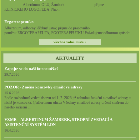
Albertinum, OLÚ, Žamberk přijme
KLINICKÉHO LOGOPEDA Nab...
Ergoterapeut/ka
Albertinum, odborný léčebný ústav, přijme do pracovního
poměru: ERGOTERAPEUTA, EGOTERAPEUTKU Požadujeme:odbornou způsobi...
všechna volná místa »
AKTUALITY
Zapojte se do naší fotosoutěže!
29.7.2026
POZOR - Změna koncovky emailové adresy
15.6.2026
Podle rozhodnutí vedení ústavu od 1. 7. 2026 již nebudou funkční e-mailové adresy, u
nichž je koncovka: @albertinum-olu.cz Všechny emailové adresy určené směrem do
našeho zařízení ...
VZMR – ALBERTINUM ŽAMBERK, STROPNÍ ZVEDACÍ A
ASISTENČNÍ SYSTÉM LDN
16.4.2026