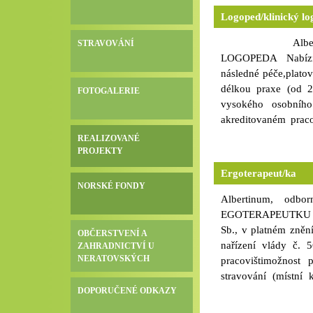
zařízením,práci na a
Logoped/klinický l
mail: valentova@alb
Albertin
STRAVOVÁNÍ
LOGOPEDA Nabízíme:
následné péče,platov
délkou praxe (od 2
FOTOGALERIE
vysokého osobního
akreditovaném prac
příspěvku na stravov
REALIZOVANÉ
využití (hlasový i 
PROJEKTY
povolání logopeda d
Ergoterapeut/ka
oboru se státní záv
NORSKÉ FONDY
chování a vys
Albertinum, odb
bezúhonnost,zdravotn
EGOTERAPEUTKU Pož
Sb., v platném zně
OBČERSTVENÍ A
nařízení vlády č. 
ZAHRADNICTVÍ U
NERATOVSKÝCH
pracovištimožnost
stravování (místní 
DOPORUČENÉ ODKAZY
(hlasový i datový ta