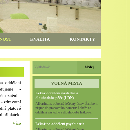
NOST
KVALITA
KONTAKTY
a oddělení
VOLNÁ MÍSTA
adujeme: -
Lékař oddělení následné a
ném znění -
dlouhodobé péče (LDN)
 - zdravotní
Albertinum, odborný léčebný ústav, Žamberk
dní platové
přijme do pracovního poměru: Lékaře na
oddělení následné a dlouhodobé lůžkové...
í příplatek-
ení bytu či
Více
Lékař na oddělení psychiatrie
ání (místní
Albertinum, odborný léčebný ústav,