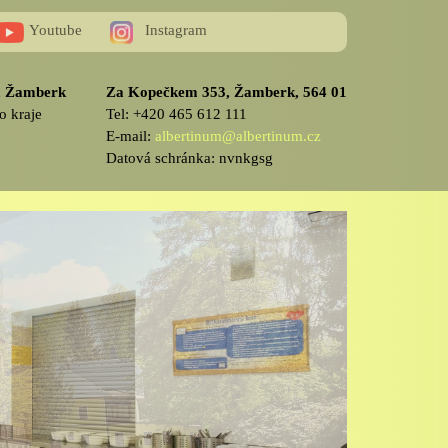
Youtube
Instagram
v, Žamberk
Za Kopečkem 353, Žamberk, 564 01
o kraje
Tel: +420 465 612 111
E-mail:
albertinum@albertinum.cz
Datová schránka: nvnkgsg