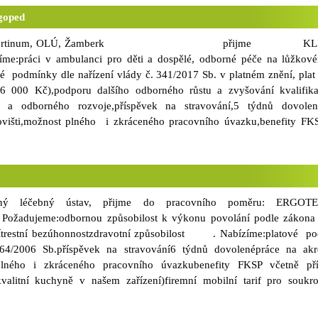
kreditovaném pracovišti v příjemném prostředí. Kontakt:Bc. Marcela V
ogoped
ertinum.cz, tel.: 465 67 841, 725 970 002
um, OLÚ, Žamberk přijme KLINI
práci v ambulanci pro děti a dospělé, odborné péče na lůžkové
é podmínky dle nařízení vlády č. 341/2017 Sb. v platném znění, plat 
6 000 Kč),podporu dalšího odborného růstu a zvyšování kvalifik
 a odborného rozvoje,příspěvek na stravování,5 týdnů dovolen
ovišti,možnost plného i zkráceného pracovního úvazku,benefity 
ání (místní kvalitní kuchyně v našem zařízení),firemní mobilní tarif 
datový tarif za bezkonkurenční cenu). Požadujeme:odborná způsobilo
le zákona č. 96/2004 Sb. (absolvování akreditovaného magisterského
ěrečnou zkouškou z logopedie a surdopedie),náborový příspěvek 40 000
tupování,pracovitost, spolehlivost a odpovědnost
orný léčebný ústav, přijme do pracovního poměru: ERGOT
í způsobilost. kontakt: valentova@albertinum-olu.cz tel: 725 970 00
adujeme:odbornou způsobilost k výkonu povolání podle zákona 
nítrestní bezúhonnostzdravotní způsobilost . Nabízíme:platové p
564/2006 Sb.příspěvek na stravování6 týdnů dovolenépráce na ak
 plného i zkráceného pracovního úvazkubenefity FKSP včetně př
kvalitní kuchyně v našem zařízení)firemní mobilní tarif pro soukr
rif za bezkonkurenční cenu) kontakt: valentova@albertinum-olu.cz tel: