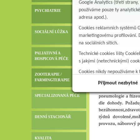
Google Analytics (třetí stran
i zkráceného praco
Všeobecná/praktick
používáme pouze ty analytické
PSYCHIATRIE
pneumologa se speci
adresa apod.).
štědré zaměstnaneck
Přidejte se k nám D
našem zařízení)- fir
následné a dlouhodo
Cookies reklamních systémů Go
cenu)- podpora dal
SOCIÁLNÍ LŮŽKA
týmového duchaodb
marketingovému profilování. D
zařízení- příjemný k
bezúhonnostzdravot
na sociálních sítích.
677 895, 724 869 2
Pardubického krajep
získané kvalifikaci
PALIATIVNÍ A
praxepráci v nepřet
Technické cookies lišty Cookie
HOSPICOVÁ PÉČE
adresu michalovico
až 50 000 Kčdotovan
s jakými (netechnickými) coo
adresu Albertinum, 
(příspěvek na penzij
Cookies nikdy nepoužíváme k t
rozvoje na akred
ZOOTERAPIE /
Všeobecná sestra na 
data.
FARMINGTERAPIE
využití Kontaktujte
Přijmout nezbytné
Albertinum, odborn
SPECIALIZOVANÁ PÉČE
pneumologie a ftize
dle dohody. Požaduj
bezúhonnost,zdravotn
týdnů dovolené,mož
DENNÍ STACIONÁŘ
provozu, náborový p
stravování v našem
využití,podporu dal
KVALITA