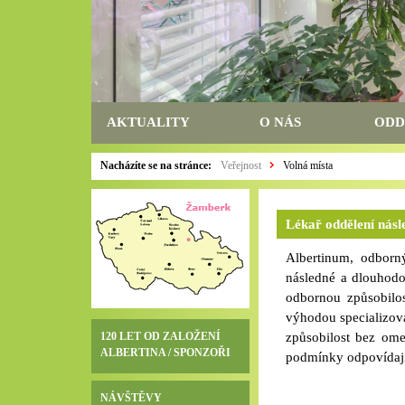
AKTUALITY
O NÁS
ODD
Nacházíte se na stránce:
Veřejnost
Volná místa
Lékař oddělení nás
Albertinum, odborn
následné a dlouhod
odbornou způsobilos
výhodou specializovan
120 LET OD ZALOŽENÍ
způsobilost bez ome
ALBERTINA / SPONZOŘI
podmínky odpovídající
náborový příspěvek
zajištění ubytování-
NÁVŠTĚVY