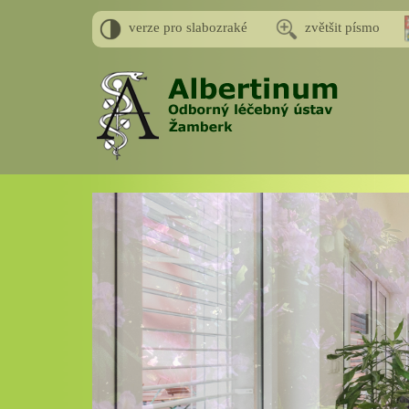
verze pro slabozraké
zvětšit písmo