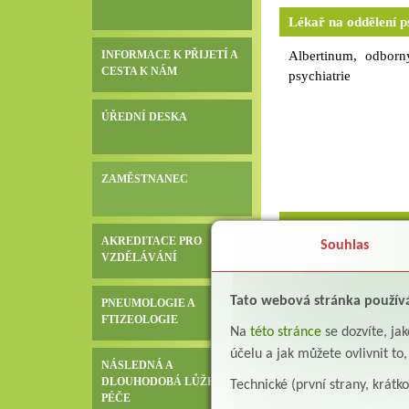
kvalitní kuchyně v na
Lékař na oddělení p
bezkonkurenční cenu
našem zařízení- příj
INFORMACE K PŘIJETÍ A
Albertinum, odborn
CESTA K NÁM
465 677 941, 723 9
psychiatrie
životopisem a přehl
léčebný ústav,
ÚŘEDNÍ DESKA
adresu albertinum@a
ZAMĚSTNANEC
Lékař oddělení pneum
AKREDITACE PRO
Souhlas
VZDĚLÁVÁNÍ
Albertinum, odborn
pneumologie a ftize
pneumologa se speci
Tato webová stránka použív
PNEUMOLOGIE A
FTIZEOLOGIE
kmenem se zájmem o
Na
této stránce
se dozvíte, j
způsobilost k výkonu
účelu a jak můžete ovlivnit to
způsobilost v obo
NÁSLEDNÁ A
způsobilost- praxe
DLOUHODOBÁ LŮŽKOVÁ
Technické (první strany, krátk
PÉČE
zařazení dle naříze