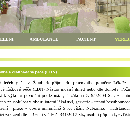
ĚLENÍ
AMBULANCE
PACIENT
VEŘEJ
ledné a dlouhodobé péče (LDN)
ý léčebný ústav, Žamberk přijme do pracovního poměru: Lékaře n
obé lůžkové péče (LDN) Nástup možný ihned nebo dle dohody. Pož
t k výkonu povolání podle ust. § 4 zákona č. 95/2004 Sb., v plat
á způsobilost v oboru interní lékařství, geriatrie - trestní bezúhonnost
zení - praxe v oboru minimálně 5 let vítána Nabízíme: - nadstandar
 zařazení dle nařízení vlády č. 341/2017 Sb., osobní příplatek, zvláštn
- možnost plného i zkráceného pracovního úvazku- možnost přiděl
 5 týdnů řádné dovolené- benefity z FKSP včetně příspěvku na stravov