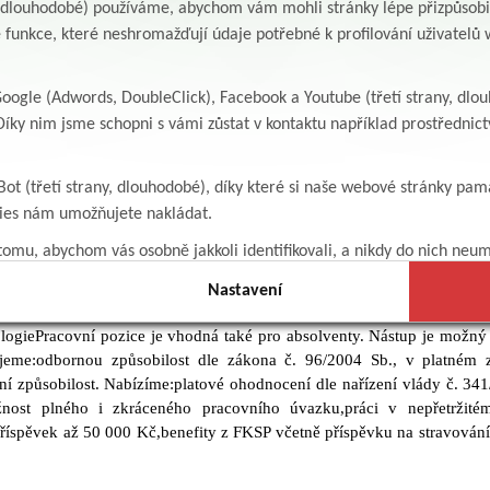
y, dlouhodobé) používáme, abychom vám mohli stránky lépe přizpůsobit
vního úvazku- zajímavý kariérní růst s výhledem na převzetí pri
á sestra na LDN
 funkce, které neshromažďují údaje potřebné k profilování uživatelů w
alizací- možnost přidělení bytu či zajištění ubytování- 5 týdnů řádn
é benefity z FKSP včetně příspěvku na stravování (místní kvalitn
o našeho týmu přijmeme všeobecnou nebo praktickou sestru na lůžko
emní mobilní tarif pro soukromé využití (hlasový i datový tarif za be
bé péče. Co od Vás očekávámesamostatnost, pečlivost, empatii, komuni
ogle (Adwords, DoubleClick), Facebook a Youtube (třetí strany, dlo
šího vzdělávání, včetně bezplatné účasti na vzdělávacích akcí
ornou způsobilost k výkonu povolání dle zákona č. 96/2004 
íky nim jsme schopni s vámi zůstat v kontaktu například prostředni
olektiv, možnost seberealizace a osobního rozvoje Bližší informace:na
ní způsobilost Co Vám nabízímestabilní zaměstnání ve zdravotnick
33 prim. MUDr. Michalovičová, svou nabídku s kopiemi požadovanýc
latové podmínky dle nařízení vlády č. 341/2017 Sb., dle délky za
, životopisem a přehledem o průběhu předchozí praxe zašlete elek
ržitém provozu, možnost zkráceného úvazku5 týdnů dovolenénáborov
Bot (třetí strany, dlouhodobé), díky které si naše webové stránky pam
va@albertinum.cz nebo albertinum@albertinum.cz, příp. v listinn
é závodní stravování – kvalitní domácí kuchyně přímo v zařízeníbene
kies nám umožňujete nakládat.
odborný léčebný ústav, Žamberk, Za kopečkem 353, 564 01 Žamberk.
ní spoření, masáže, kulturu, sportovní akce a rekreaci)možnost dalšíh
omu, abychom vás osobně jakkoli identifikovali, a nikdy do nich neum
itovaném pracovištizvýhodněný firemní mobilní tarif i pr
plicní oddělení
 násvalentova@albertinum.cz725 970 002
Nastavení
ý léčebný ústav, přijme do pracovního poměru: VŠEOBECNÁ SESTRA 
ologiePracovní pozice je vhodná také pro absolventy. Nástup je možný
eme:odbornou způsobilost dle zákona č. 96/2004 Sb., v platném zn
í způsobilost. Nabízíme:platové ohodnocení dle nařízení vlády č. 341
nost plného i zkráceného pracovního úvazku,práci v nepřetržit
říspěvek až 50 000 Kč,benefity z FKSP včetně příspěvku na stravování
 zařízení,zvýhodněný firemní mobilní hlasový a datový tarif i p
šího vzdělávání včetně bezplatné účasti na vzdělávacích akcích pořád