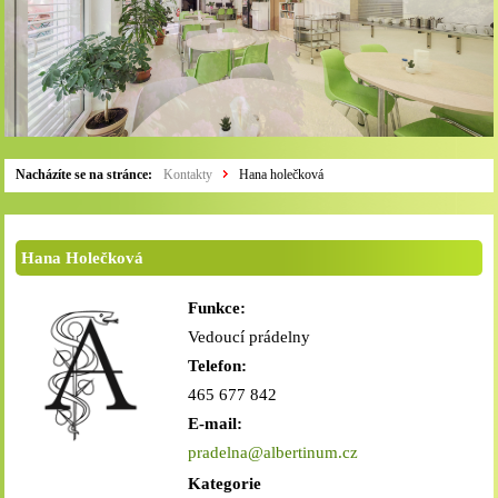
Nacházíte se na stránce:
Kontakty
Hana holečková
Hana Holečková
Funkce:
Vedoucí prádelny
Telefon:
465 677 842
E-mail:
pradelna@albertinum.cz
Kategorie