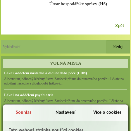
Útvar hospodářské správy (HS)
Zpět
VOLNÁ MÍSTA
Lékař oddělení následné a dlouhodobé péče (LDN)
Albertinum, odborný léčebný ústav, Žamberk přijme do pracovního poměru: Lékaře na
oddělení následné a dlouhodobé lůžkové...
Lékař na oddělení psychiatrie
Albertinum, odborný léčebný ústav, Žamberkpřijme do pracovního poměru: Lékaře na
oddělení psychiatrie ...
Souhlas
Nastavení
Více o cookies
Lékař oddělení pneumologie a ftizeologie (plicní oddělení)
Albertinum, odborný léčebný ústav, Žamberk přijme do pracovního poměru: Lékaře na
oddělení pneumologie a ftizeologie (pl...
Tato webová stránka používá cookies