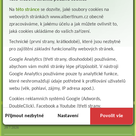
Všeobecná/praktická sestra na LDN
Na
této stránce
se dozvíte, jaké soubory cookies na
Přidejte se k nám Do našeho týmu přijmeme všeobecnou nebo praktickou sestru na
webových stránkách www.albertinum.cz obecně
lůžkové oddělení následné a dlouhodobé pé...
zpracováváme, k jakému účelu a jak můžete ovlivnit to,
Všeobecná sestra na plicní oddělení
jaká cookies ukládáme do vašich zařízení.
Albertinum, odborný léčebný ústav, přijme do pracovního poměru: VŠEOBECNÁ
Technické (první strany, krátkodobé), které jsou nezbytné
SESTRA na oddělení pneumologie a ftizeologiePr...
pro zajištění základní funkcionality webových stránek.
Logoped/klinický logoped
Google Analytics (třetí strany, dlouhodobé) používáme,
Albertinum, OLÚ, Žamberk přijme
KLINICKÉHO LOGOPEDA Nab...
abychom vám mohli stránky lépe přizpůsobit. V nástroji
Google Analytics používáme pouze ty analytické funkce,
Ergoterapeut/ka
které neshromažďují údaje potřebné k profilování uživatelů
Albertinum, odborný léčebný ústav, přijme do pracovního
poměru: ERGOTERAPEUTA, EGOTERAPEUTKU Požadujeme:odbornou způsobi...
webu (věk, pohlaví, zájmy, IP adresa apod.).
všechna volná místa »
Cookies reklamních systémů Google (Adwords,
DoubleClick), Facebook a Youtube (třetí strany,
AKTUALITY
dlouhodobé). Tyto
cookies
slouží k marketingovému
Přijmout nezbytné
Nastavení
Povolit vše
profilování. Díky nim jsme schopni s vámi zůstat v kontaktu
Zapojte se do naší fotosoutěže!
například prostřednictvím personalizované reklamy na
29.7.2026
sociálních sítích.