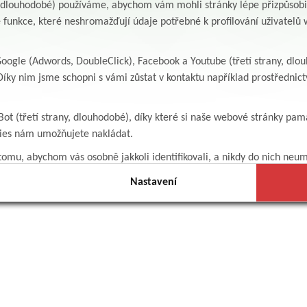
y, dlouhodobé) používáme, abychom vám mohli stránky lépe přizpůsobit
 funkce, které neshromažďují údaje potřebné k profilování uživatelů w
ogle (Adwords, DoubleClick), Facebook a Youtube (třetí strany, dlo
íky nim jsme schopni s vámi zůstat v kontaktu například prostředni
Bot (třetí strany, dlouhodobé), díky které si naše webové stránky pam
kies nám umožňujete nakládat.
omu, abychom vás osobně jakkoli identifikovali, a nikdy do nich neum
Nastavení