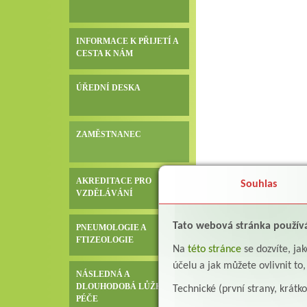
INFORMACE K PŘIJETÍ A
CESTA K NÁM
ÚŘEDNÍ DESKA
ZAMĚSTNANEC
AKREDITACE PRO
Souhlas
VZDĚLÁVÁNÍ
Tato webová stránka použív
PNEUMOLOGIE A
FTIZEOLOGIE
Na
této stránce
se dozvíte, j
účelu a jak můžete ovlivnit to
NÁSLEDNÁ A
DLOUHODOBÁ LŮŽKOVÁ
Technické (první strany, krátk
PÉČE