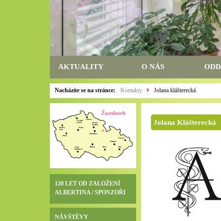
AKTUALITY
O NÁS
ODD
Nacházíte se na stránce:
Kontakty
Jolana klášterecká
Jolana Klášterecká
120 LET OD ZALOŽENÍ
ALBERTINA / SPONZOŘI
NÁVŠTĚVY