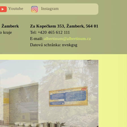
Youtube
Instagram
v, Žamberk
Za Kopečkem 353, Žamberk, 564 01
o kraje
Tel: +420 465 612 111
E-mail:
albertinum@albertinum.cz
Datová schránka: nvnkgsg