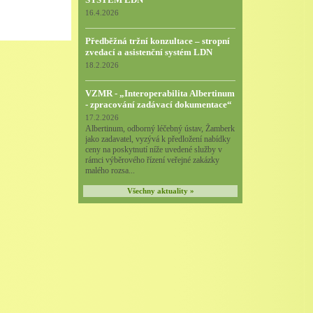
16.4.2026
Předběžná tržní konzultace – stropní
zvedací a asistenční systém LDN
18.2.2026
VZMR - „Interoperabilita Albertinum
- zpracování zadávací dokumentace“
17.2.2026
Albertinum, odborný léčebný ústav, Žamberk
jako zadavatel, vyzývá k předložení nabídky
ceny na poskytnutí níže uvedené služby v
rámci výběrového řízení veřejné zakázky
malého rozsa...
Všechny aktuality »