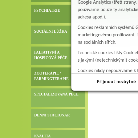
Google Analytics (třetí stran
používáme pouze ty analytické
PSYCHIATRIE
adresa apod.).
Cookies reklamních systémů Go
SOCIÁLNÍ LŮŽKA
marketingovému profilování. D
na sociálních sítích.
PALIATIVNÍ A
Technické cookies lišty Cookie
HOSPICOVÁ PÉČE
s jakými (netechnickými) coo
Cookies nikdy nepoužíváme k t
ZOOTERAPIE /
data.
FARMINGTERAPIE
Přijmout nezbytné
SPECIALIZOVANÁ PÉČE
DENNÍ STACIONÁŘ
KVALITA