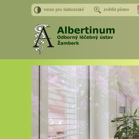
verze pro slabozraké
zvětšit písmo