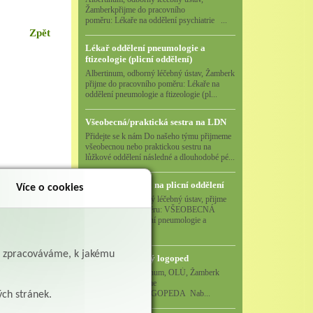
Žamberkpřijme do pracovního
poměru: Lékaře na oddělení psychiatrie ...
Zpět
Lékař oddělení pneumologie a
ftizeologie (plicní oddělení)
Albertinum, odborný léčebný ústav, Žamberk
přijme do pracovního poměru: Lékaře na
oddělení pneumologie a ftizeologie (pl...
Všeobecná/praktická sestra na LDN
Přidejte se k nám Do našeho týmu přijmeme
všeobecnou nebo praktickou sestru na
lůžkové oddělení následné a dlouhodobé pé...
Všeobecná sestra na plicní oddělení
Více o cookies
Albertinum, odborný léčebný ústav, přijme
do pracovního poměru: VŠEOBECNÁ
SESTRA na oddělení pneumologie a
ftizeologiePr...
ě zpracováváme, k jakému
Logoped/klinický logoped
Albertinum, OLÚ, Žamberk
přijme
KLINICKÉHO LOGOPEDA Nab...
ých stránek.