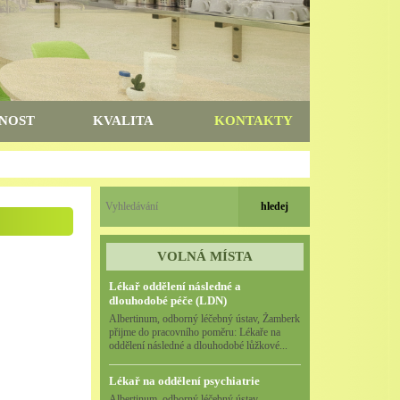
NOST
KVALITA
KONTAKTY
VOLNÁ MÍSTA
Lékař oddělení následné a
dlouhodobé péče (LDN)
Albertinum, odborný léčebný ústav, Žamberk
přijme do pracovního poměru: Lékaře na
oddělení následné a dlouhodobé lůžkové...
Lékař na oddělení psychiatrie
Albertinum, odborný léčebný ústav,