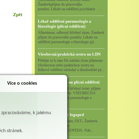
Žamberkpřijme do pracovního
poměru: Lékaře na oddělení psychiatrie ...
Zpět
Lékař oddělení pneumologie a
ftizeologie (plicní oddělení)
Albertinum, odborný léčebný ústav, Žamberk
přijme do pracovního poměru: Lékaře na
oddělení pneumologie a ftizeologie (pl...
Všeobecná/praktická sestra na LDN
Přidejte se k nám Do našeho týmu přijmeme
všeobecnou nebo praktickou sestru na
lůžkové oddělení následné a dlouhodobé pé...
Všeobecná sestra na plicní oddělení
Více o cookies
Albertinum, odborný léčebný ústav, přijme
do pracovního poměru: VŠEOBECNÁ
SESTRA na oddělení pneumologie a
ftizeologiePr...
ě zpracováváme, k jakému
Logoped/klinický logoped
Albertinum, OLÚ, Žamberk
přijme
KLINICKÉHO LOGOPEDA Nab...
ých stránek.