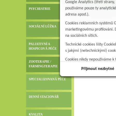
Google Analytics (třetí stran
používáme pouze ty analytické
PSYCHIATRIE
adresa apod.).
Cookies reklamních systémů Go
SOCIÁLNÍ LŮŽKA
marketingovému profilování. D
na sociálních sítích.
PALIATIVNÍ A
Technické cookies lišty Cookie
HOSPICOVÁ PÉČE
s jakými (netechnickými) coo
Cookies nikdy nepoužíváme k t
ZOOTERAPIE /
data.
FARMINGTERAPIE
Přijmout nezbytné
SPECIALIZOVANÁ PÉČE
DENNÍ STACIONÁŘ
KVALITA