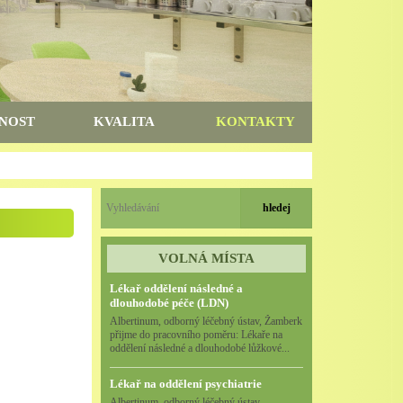
NOST
KVALITA
KONTAKTY
VOLNÁ MÍSTA
Lékař oddělení následné a
dlouhodobé péče (LDN)
Albertinum, odborný léčebný ústav, Žamberk
přijme do pracovního poměru: Lékaře na
oddělení následné a dlouhodobé lůžkové...
Lékař na oddělení psychiatrie
Albertinum, odborný léčebný ústav,