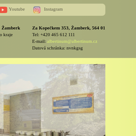
Youtube
Instagram
v, Žamberk
Za Kopečkem 353, Žamberk, 564 01
o kraje
Tel: +420 465 612 111
E-mail:
albertinum@albertinum.cz
Datová schránka: nvnkgsg