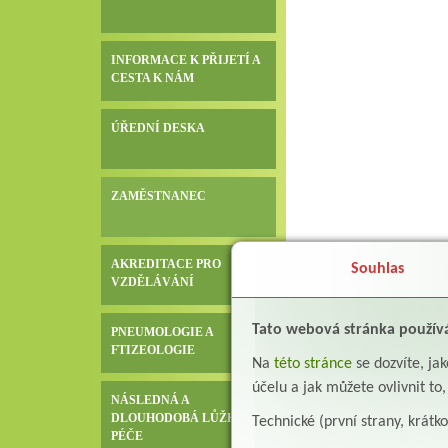
INFORMACE K PŘIJETÍ A
CESTA K NÁM
ÚŘEDNÍ DESKA
ZAMĚSTNANEC
AKREDITACE PRO
Souhlas
VZDĚLÁVÁNÍ
Tato webová stránka použív
PNEUMOLOGIE A
FTIZEOLOGIE
Na
této stránce
se dozvíte, j
účelu a jak můžete ovlivnit to
NÁSLEDNÁ A
DLOUHODOBÁ LŮŽKOVÁ
Technické (první strany, krátk
PÉČE