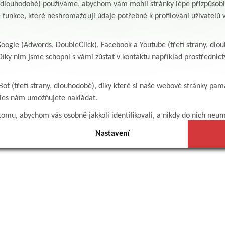
y, dlouhodobé) používáme, abychom vám mohli stránky lépe přizpůsobit
 funkce, které neshromažďují údaje potřebné k profilování uživatelů w
ogle (Adwords, DoubleClick), Facebook a Youtube (třetí strany, dlo
íky nim jsme schopni s vámi zůstat v kontaktu například prostředni
Bot (třetí strany, dlouhodobé), díky které si naše webové stránky pam
kies nám umožňujete nakládat.
omu, abychom vás osobně jakkoli identifikovali, a nikdy do nich neum
Nastavení