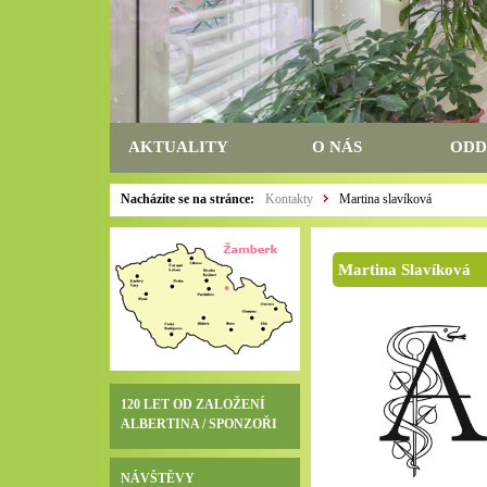
AKTUALITY
O NÁS
ODD
Nacházíte se na stránce:
Kontakty
Martina slavíková
Martina Slavíková
120 LET OD ZALOŽENÍ
ALBERTINA / SPONZOŘI
NÁVŠTĚVY