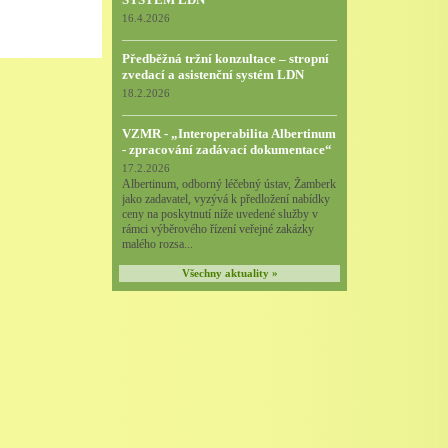
16.4.2026
Předběžná tržní konzultace – stropní
zvedací a asistenční systém LDN
18.2.2026
VZMR - „Interoperabilita Albertinum
- zpracování zadávací dokumentace“
17.2.2026
Albertinum, odborný léčebný ústav, Žamberk
jako zadavatel, vyzývá k předložení nabídky
ceny na poskytnutí níže uvedené služby v
rámci výběrového řízení veřejné zakázky
malého rozsa...
Všechny aktuality »