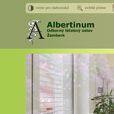
verze pro slabozraké
zvětšit písmo