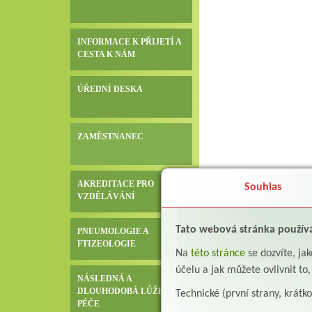
INFORMACE K PŘIJETÍ A
CESTA K NÁM
ÚŘEDNÍ DESKA
ZAMĚSTNANEC
AKREDITACE PRO
Souhlas
VZDĚLÁVÁNÍ
Tato webová stránka použív
PNEUMOLOGIE A
FTIZEOLOGIE
Na
této stránce
se dozvíte, j
účelu a jak můžete ovlivnit to
NÁSLEDNÁ A
DLOUHODOBÁ LŮŽKOVÁ
Technické (první strany, krátk
PÉČE