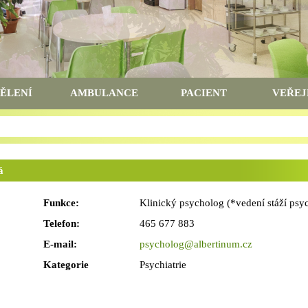
ĚLENÍ
AMBULANCE
PACIENT
VEŘEJ
á
Funkce:
Klinický psycholog (*vedení stáží psy
Telefon:
465 677 883
E-mail:
psycholog@albertinum.cz
Kategorie
Psychiatrie