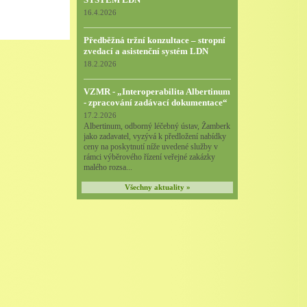
16.4.2026
Předběžná tržní konzultace – stropní
zvedací a asistenční systém LDN
18.2.2026
VZMR - „Interoperabilita Albertinum
- zpracování zadávací dokumentace“
17.2.2026
Albertinum, odborný léčebný ústav, Žamberk
jako zadavatel, vyzývá k předložení nabídky
ceny na poskytnutí níže uvedené služby v
rámci výběrového řízení veřejné zakázky
malého rozsa...
Všechny aktuality »