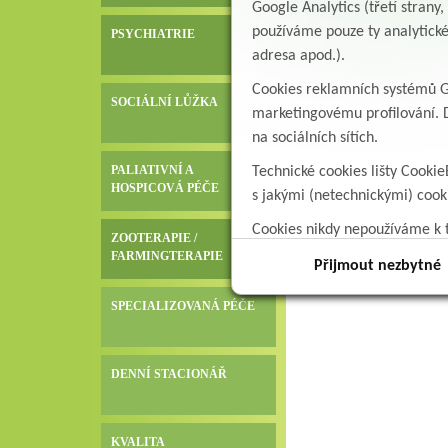
Google Analytics (třetí stran
používáme pouze ty analytické
PSYCHIATRIE
adresa apod.).
Cookies reklamních systémů Go
SOCIÁLNÍ LŮŽKA
marketingovému profilování. D
na sociálních sítích.
PALIATIVNÍ A
Technické cookies lišty Cookie
HOSPICOVÁ PÉČE
s jakými (netechnickými) coo
Cookies nikdy nepoužíváme k t
ZOOTERAPIE /
data.
FARMINGTERAPIE
Přijmout nezbytné
SPECIALIZOVANÁ PÉČE
DENNÍ STACIONÁŘ
KVALITA