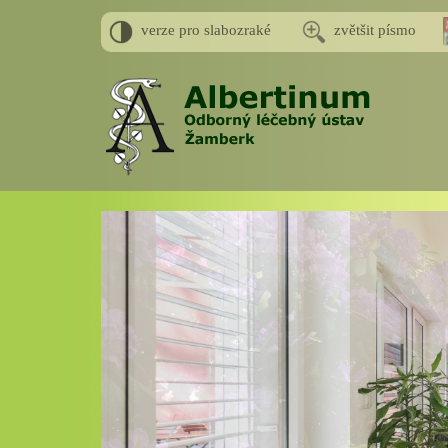
verze pro slabozraké
zvětšit písmo