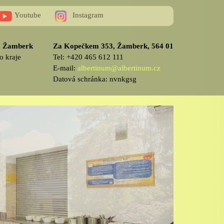
Youtube
Instagram
v, Žamberk
Za Kopečkem 353, Žamberk, 564 01
o kraje
Tel: +420 465 612 111
E-mail:
albertinum@albertinum.cz
Datová schránka: nvnkgsg