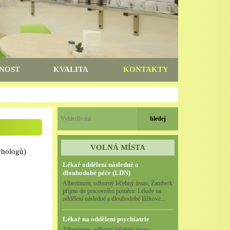
NOST
KVALITA
KONTAKTY
VOLNÁ MÍSTA
chologů)
Lékař oddělení následné a
dlouhodobé péče (LDN)
Albertinum, odborný léčebný ústav, Žamberk
přijme do pracovního poměru: Lékaře na
oddělení následné a dlouhodobé lůžkové...
Lékař na oddělení psychiatrie
Albertinum, odborný léčebný ústav,