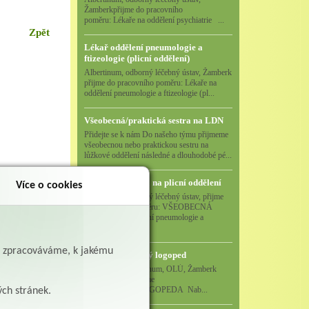
Žamberkpřijme do pracovního
poměru: Lékaře na oddělení psychiatrie ...
Zpět
Lékař oddělení pneumologie a
ftizeologie (plicní oddělení)
Albertinum, odborný léčebný ústav, Žamberk
přijme do pracovního poměru: Lékaře na
oddělení pneumologie a ftizeologie (pl...
Všeobecná/praktická sestra na LDN
Přidejte se k nám Do našeho týmu přijmeme
všeobecnou nebo praktickou sestru na
lůžkové oddělení následné a dlouhodobé pé...
Všeobecná sestra na plicní oddělení
Více o cookies
Albertinum, odborný léčebný ústav, přijme
do pracovního poměru: VŠEOBECNÁ
SESTRA na oddělení pneumologie a
ftizeologiePr...
ě zpracováváme, k jakému
Logoped/klinický logoped
Albertinum, OLÚ, Žamberk
přijme
KLINICKÉHO LOGOPEDA Nab...
ých stránek.