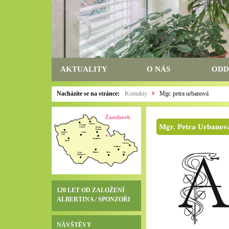
AKTUALITY
O NÁS
ODD
Nacházíte se na stránce:
Kontakty
Mgr. petra urbanová
Mgr. Petra Urbanov
120 LET OD ZALOŽENÍ
ALBERTINA / SPONZOŘI
NÁVŠTĚVY