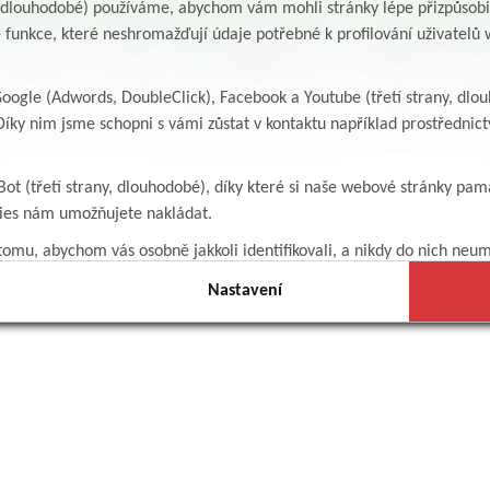
y, dlouhodobé) používáme, abychom vám mohli stránky lépe přizpůsobit
 funkce, které neshromažďují údaje potřebné k profilování uživatelů w
ogle (Adwords, DoubleClick), Facebook a Youtube (třetí strany, dlo
íky nim jsme schopni s vámi zůstat v kontaktu například prostředni
Bot (třetí strany, dlouhodobé), díky které si naše webové stránky pam
kies nám umožňujete nakládat.
omu, abychom vás osobně jakkoli identifikovali, a nikdy do nich neum
Nastavení