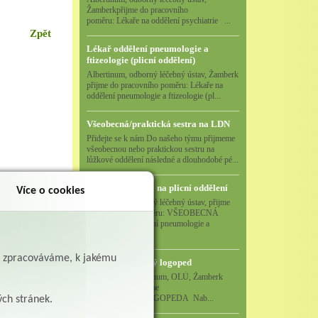
Žamberkpřijme do pracovního
poměru: Lékaře na oddělení psychiatrie ...
Zpět
Lékař oddělení pneumologie a
ftizeologie (plicní oddělení)
Albertinum, odborný léčebný ústav, Žamberk
přijme do pracovního poměru: Lékaře na
oddělení pneumologie a ftizeologie (pl...
Všeobecná/praktická sestra na LDN
Přidejte se k nám Do našeho týmu přijmeme
všeobecnou nebo praktickou sestru na
lůžkové oddělení následné a dlouhodobé pé...
Všeobecná sestra na plicní oddělení
Více o cookies
Albertinum, odborný léčebný ústav, přijme
do pracovního poměru: VŠEOBECNÁ
SESTRA na oddělení pneumologie a
ftizeologiePr...
ě zpracováváme, k jakému
Logoped/klinický logoped
Albertinum, OLÚ, Žamberk
přijme
KLINICKÉHO LOGOPEDA Nab...
ých stránek.