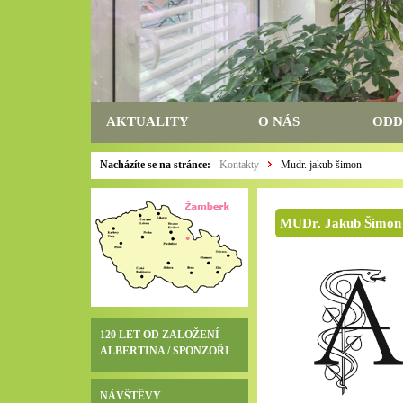
AKTUALITY
O NÁS
ODD
Nacházíte se na stránce:
Kontakty
Mudr. jakub šimon
MUDr. Jakub Šimon
120 LET OD ZALOŽENÍ
ALBERTINA / SPONZOŘI
NÁVŠTĚVY