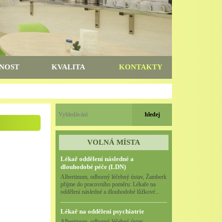
NOST
KVALITA
KONTAKTY
VOLNÁ MÍSTA
Lékař oddělení následné a
dlouhodobé péče (LDN)
Albertinum, odborný léčebný ústav, Žamberk
přijme do pracovního poměru: Lékaře na
oddělení následné a dlouhodobé lůžkové...
Lékař na oddělení psychiatrie
Albertinum, odborný léčebný ústav,