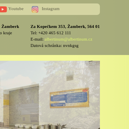
Youtube
Instagram
v, Žamberk
Za Kopečkem 353, Žamberk, 564 01
o kraje
Tel: +420 465 612 111
E-mail:
albertinum@albertinum.cz
Datová schránka: nvnkgsg