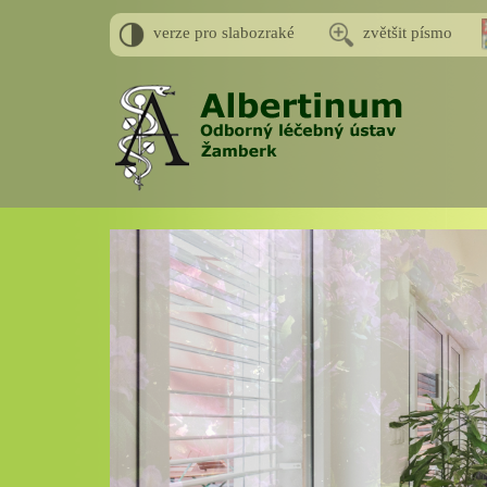
verze pro slabozraké
zvětšit písmo