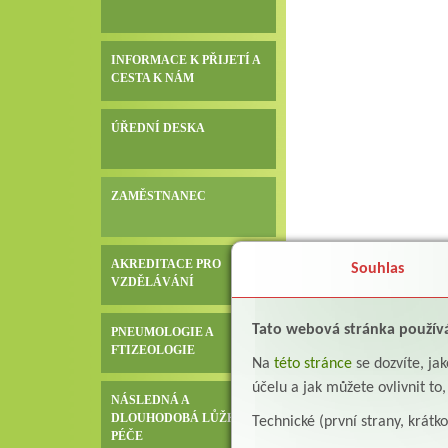
INFORMACE K PŘIJETÍ A
CESTA K NÁM
ÚŘEDNÍ DESKA
ZAMĚSTNANEC
AKREDITACE PRO
Souhlas
VZDĚLÁVÁNÍ
Tato webová stránka použív
PNEUMOLOGIE A
FTIZEOLOGIE
Na
této stránce
se dozvíte, j
účelu a jak můžete ovlivnit to
NÁSLEDNÁ A
DLOUHODOBÁ LŮŽKOVÁ
Technické (první strany, krátk
PÉČE