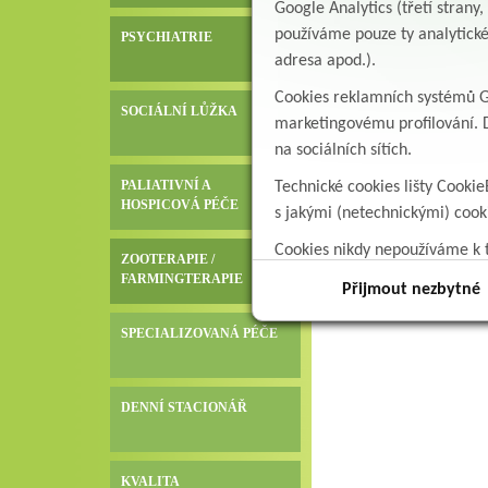
Google Analytics (třetí stran
používáme pouze ty analytické
PSYCHIATRIE
adresa apod.).
Cookies reklamních systémů Go
SOCIÁLNÍ LŮŽKA
marketingovému profilování. D
na sociálních sítích.
PALIATIVNÍ A
Technické cookies lišty Cookie
HOSPICOVÁ PÉČE
s jakými (netechnickými) coo
Cookies nikdy nepoužíváme k t
ZOOTERAPIE /
data.
FARMINGTERAPIE
Přijmout nezbytné
SPECIALIZOVANÁ PÉČE
DENNÍ STACIONÁŘ
KVALITA