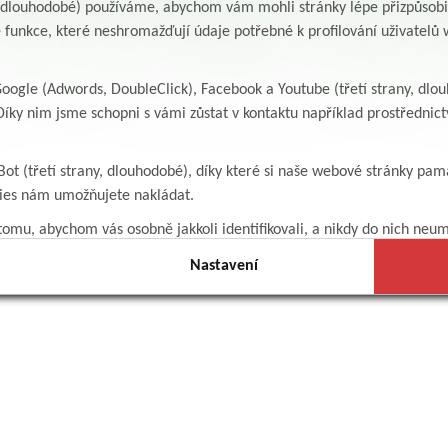
y, dlouhodobé) používáme, abychom vám mohli stránky lépe přizpůsobit
 funkce, které neshromažďují údaje potřebné k profilování uživatelů w
ogle (Adwords, DoubleClick), Facebook a Youtube (třetí strany, dlo
íky nim jsme schopni s vámi zůstat v kontaktu například prostředni
Bot (třetí strany, dlouhodobé), díky které si naše webové stránky pam
kies nám umožňujete nakládat.
omu, abychom vás osobně jakkoli identifikovali, a nikdy do nich neum
Nastavení