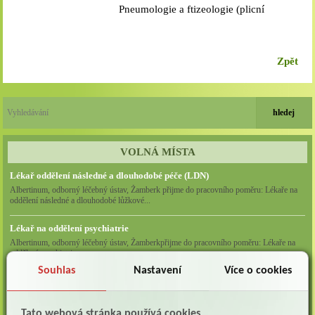
Pneumologie a ftizeologie (plicní
oddělení)
Zpět
VOLNÁ MÍSTA
Lékař oddělení následné a dlouhodobé péče (LDN)
Albertinum, odborný léčebný ústav, Žamberk přijme do pracovního poměru: Lékaře na
oddělení následné a dlouhodobé lůžkové...
Lékař na oddělení psychiatrie
Albertinum, odborný léčebný ústav, Žamberkpřijme do pracovního poměru: Lékaře na
oddělení psychiatrie ...
Souhlas
Nastavení
Více o cookies
Lékař oddělení pneumologie a ftizeologie (plicní oddělení)
Albertinum, odborný léčebný ústav, Žamberk přijme do pracovního poměru: Lékaře na
oddělení pneumologie a ftizeologie (pl...
Tato webová stránka používá cookies