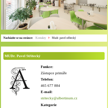
Nacházíte se na stránce:
Kontakty
Mudr. pavel střítecký
MUDr. Pavel Střítecký
Funkce:
Zástupce primáře
Telefon:
465 677 884
E-mail:
stritecky@albertinum.cz
Kategorie