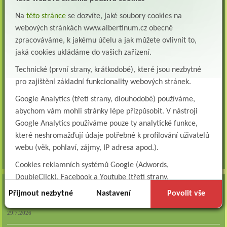
Všeobecná/praktická sestra na LDN
Na
této stránce
se dozvíte, jaké soubory cookies na
Přidejte se k nám Do našeho týmu přijmeme všeobecnou nebo praktickou sestru na
webových stránkách www.albertinum.cz obecně
lůžkové oddělení následné a dlouhodobé pé...
zpracováváme, k jakému účelu a jak můžete ovlivnit to,
Všeobecná sestra na plicní oddělení
jaká cookies ukládáme do vašich zařízení.
Albertinum, odborný léčebný ústav, přijme do pracovního poměru: VŠEOBECNÁ
Technické (první strany, krátkodobé), které jsou nezbytné
SESTRA na oddělení pneumologie a ftizeologiePr...
pro zajištění základní funkcionality webových stránek.
Logoped/klinický logoped
Google Analytics (třetí strany, dlouhodobé) používáme,
Albertinum, OLÚ, Žamberk přijme
KLINICKÉHO LOGOPEDA Nab...
abychom vám mohli stránky lépe přizpůsobit. V nástroji
Google Analytics používáme pouze ty analytické funkce,
Ergoterapeut/ka
které neshromažďují údaje potřebné k profilování uživatelů
Albertinum, odborný léčebný ústav, přijme do pracovního
poměru: ERGOTERAPEUTA, EGOTERAPEUTKU Požadujeme:odbornou způsobi...
webu (věk, pohlaví, zájmy, IP adresa apod.).
všechna volná místa »
Cookies reklamních systémů Google (Adwords,
DoubleClick), Facebook a Youtube (třetí strany,
AKTUALITY
dlouhodobé). Tyto
cookies
slouží k marketingovému
Přijmout nezbytné
Nastavení
Povolit vše
profilování. Díky nim jsme schopni s vámi zůstat v kontaktu
Zapojte se do naší fotosoutěže!
například prostřednictvím personalizované reklamy na
29.7.2026
sociálních sítích.