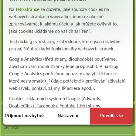
Všeobecná/praktická sestra na LDN
Na
této stránce
se dozvíte, jaké soubory cookies na
Přidejte se k nám Do našeho týmu přijmeme všeobecnou nebo praktickou sestru na
webových stránkách www.albertinum.cz obecně
lůžkové oddělení následné a dlouhodobé pé...
zpracováváme, k jakému účelu a jak můžete ovlivnit to,
Všeobecná sestra na plicní oddělení
jaká cookies ukládáme do vašich zařízení.
Albertinum, odborný léčebný ústav, přijme do pracovního poměru: VŠEOBECNÁ
Technické (první strany, krátkodobé), které jsou nezbytné
SESTRA na oddělení pneumologie a ftizeologiePr...
pro zajištění základní funkcionality webových stránek.
Logoped/klinický logoped
Google Analytics (třetí strany, dlouhodobé) používáme,
Albertinum, OLÚ, Žamberk přijme
KLINICKÉHO LOGOPEDA Nab...
abychom vám mohli stránky lépe přizpůsobit. V nástroji
Google Analytics používáme pouze ty analytické funkce,
Ergoterapeut/ka
které neshromažďují údaje potřebné k profilování uživatelů
Albertinum, odborný léčebný ústav, přijme do pracovního
poměru: ERGOTERAPEUTA, EGOTERAPEUTKU Požadujeme:odbornou způsobi...
webu (věk, pohlaví, zájmy, IP adresa apod.).
všechna volná místa »
Cookies reklamních systémů Google (Adwords,
DoubleClick), Facebook a Youtube (třetí strany,
AKTUALITY
dlouhodobé). Tyto
cookies
slouží k marketingovému
Přijmout nezbytné
Nastavení
Povolit vše
profilování. Díky nim jsme schopni s vámi zůstat v kontaktu
Zapojte se do naší fotosoutěže!
například prostřednictvím personalizované reklamy na
29.7.2026
sociálních sítích.