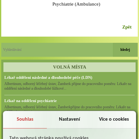
Psychiatrie (Ambulance)
Zpět
VOLNÁ MÍSTA
Lékař oddělení následné a dlouhodobé péče (LDN)
Albertinum, odborný léčebný ústav, Žamberk přijme do pracovního poměru: Lékaře na
oddělení následné a dlouhodobé lůžkové...
Lékař na oddělení psychiatrie
Albertinum, odborný léčebný ústav, Žamberkpřijme do pracovního poměru: Lékaře na
oddělení psychiatrie ...
Souhlas
Nastavení
Více o cookies
Lékař oddělení pneumologie a ftizeologie (plicní oddělení)
Albertinum, odborný léčebný ústav, Žamberk přijme do pracovního poměru: Lékaře na
oddělení pneumologie a ftizeologie (pl...
Tato webová stránka používá cookies