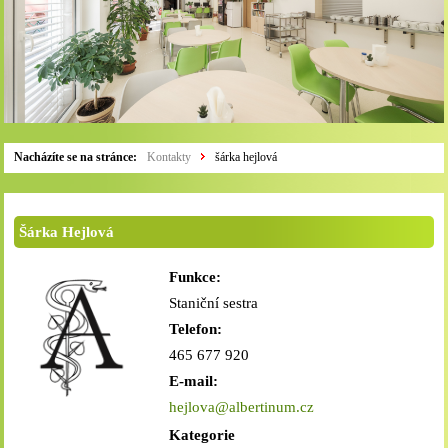
Nacházíte se na stránce:
Kontakty
šárka hejlová
Šárka Hejlová
Funkce:
Staniční sestra
Telefon:
465 677 920
E-mail:
hejlova@albertinum.cz
Kategorie