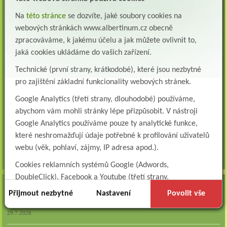
Všeobecná/praktická sestra na LDN
Na
této stránce
se dozvíte, jaké soubory cookies na
Přidejte se k nám Do našeho týmu přijmeme všeobecnou nebo praktickou sestru na
webových stránkách www.albertinum.cz obecně
lůžkové oddělení následné a dlouhodobé pé...
zpracováváme, k jakému účelu a jak můžete ovlivnit to,
Všeobecná sestra na plicní oddělení
jaká cookies ukládáme do vašich zařízení.
Albertinum, odborný léčebný ústav, přijme do pracovního poměru: VŠEOBECNÁ
Technické (první strany, krátkodobé), které jsou nezbytné
SESTRA na oddělení pneumologie a ftizeologiePr...
pro zajištění základní funkcionality webových stránek.
Logoped/klinický logoped
Google Analytics (třetí strany, dlouhodobé) používáme,
Albertinum, OLÚ, Žamberk přijme
KLINICKÉHO LOGOPEDA Nab...
abychom vám mohli stránky lépe přizpůsobit. V nástroji
Google Analytics používáme pouze ty analytické funkce,
Ergoterapeut/ka
které neshromažďují údaje potřebné k profilování uživatelů
Albertinum, odborný léčebný ústav, přijme do pracovního
poměru: ERGOTERAPEUTA, EGOTERAPEUTKU Požadujeme:odbornou způsobi...
webu (věk, pohlaví, zájmy, IP adresa apod.).
všechna volná místa »
Cookies reklamních systémů Google (Adwords,
DoubleClick), Facebook a Youtube (třetí strany,
AKTUALITY
dlouhodobé). Tyto
cookies
slouží k marketingovému
Přijmout nezbytné
Nastavení
Povolit vše
profilování. Díky nim jsme schopni s vámi zůstat v kontaktu
Zapojte se do naší fotosoutěže!
například prostřednictvím personalizované reklamy na
29.7.2026
sociálních sítích.