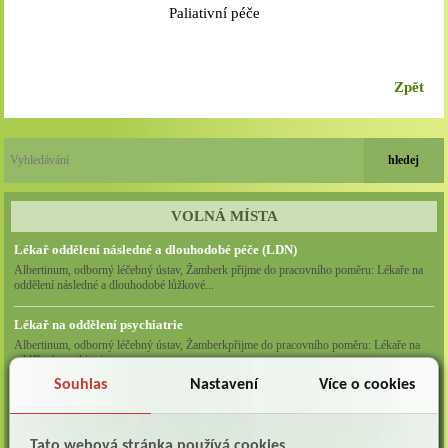
Paliativní péče
Zpět
VOLNÁ MÍSTA
Lékař oddělení následné a dlouhodobé péče (LDN)
Albertinum, odborný léčebný ústav, Žamberk přijme do pracovního poměru: Lékaře na
oddělení následné a dlouhodobé lůžkové...
Lékař na oddělení psychiatrie
Albertinum, odborný léčebný ústav, Žamberkpřijme do pracovního poměru: Lékaře na
oddělení psychiatrie ...
Souhlas
Nastavení
Více o cookies
Lékař oddělení pneumologie a ftizeologie (plicní oddělení)
Albertinum, odborný léčebný ústav, Žamberk přijme do pracovního poměru: Lékaře na
oddělení pneumologie a ftizeologie (pl...
Tato webová stránka používá cookies