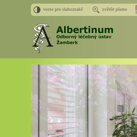
verze pro slabozraké
zvětšit písmo