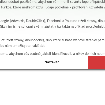
y, dlouhodobé) používáme, abychom vám mohli stránky lépe přizpůsobit
 funkce, které neshromažďují údaje potřebné k profilování uživatelů w
ogle (Adwords, DoubleClick), Facebook a Youtube (třetí strany, dlo
íky nim jsme schopni s vámi zůstat v kontaktu například prostředni
Bot (třetí strany, dlouhodobé), díky které si naše webové stránky pam
kies nám umožňujete nakládat.
omu, abychom vás osobně jakkoli identifikovali, a nikdy do nich neum
Nastavení