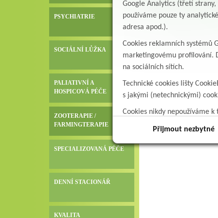
Google Analytics (třetí stran
používáme pouze ty analytické
PSYCHIATRIE
adresa apod.).
Cookies reklamních systémů Go
SOCIÁLNÍ LŮŽKA
marketingovému profilování. D
na sociálních sítích.
PALIATIVNÍ A
Technické cookies lišty Cookie
HOSPICOVÁ PÉČE
s jakými (netechnickými) coo
Cookies nikdy nepoužíváme k t
ZOOTERAPIE /
data.
FARMINGTERAPIE
Přijmout nezbytné
SPECIALIZOVANÁ PÉČE
DENNÍ STACIONÁŘ
KVALITA