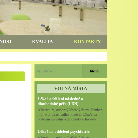
NOST
KVALITA
KONTAKTY
VOLNÁ MÍSTA
Lékař oddělení následné a
dlouhodobé péče (LDN)
Albertinum, odborný léčebný ústav, Žamberk
přijme do pracovního poměru: Lékaře na
oddělení následné a dlouhodobé lůžkové...
Lékař na oddělení psychiatrie
Albertinum, odborný léčebný ústav,