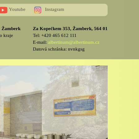
Youtube
Instagram
v, Žamberk
Za Kopečkem 353, Žamberk, 564 01
o kraje
Tel: +420 465 612 111
E-mail:
albertinum@albertinum.cz
Datová schránka: nvnkgsg