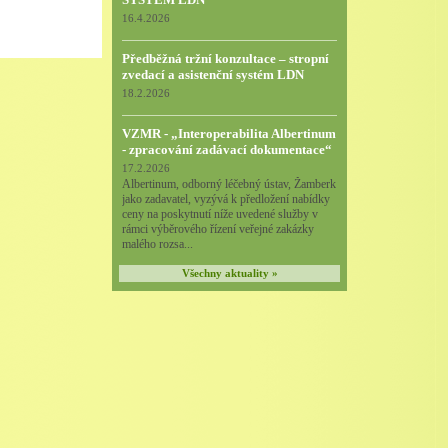
16.4.2026
Předběžná tržní konzultace – stropní
zvedací a asistenční systém LDN
18.2.2026
VZMR - „Interoperabilita Albertinum
- zpracování zadávací dokumentace“
17.2.2026
Albertinum, odborný léčebný ústav, Žamberk
jako zadavatel, vyzývá k předložení nabídky
ceny na poskytnutí níže uvedené služby v
rámci výběrového řízení veřejné zakázky
malého rozsa...
Všechny aktuality »