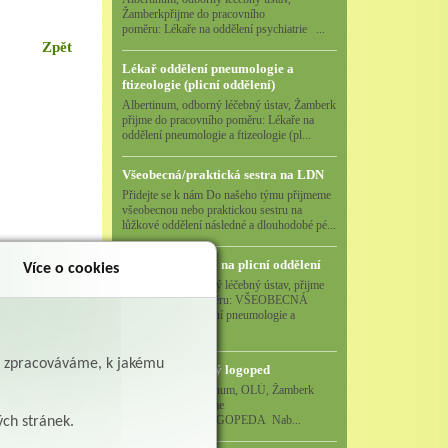
Žamberkpřijme do pracovního
poměru: Lékaře na oddělení psychiatrie ...
Zpět
Lékař oddělení pneumologie a
ftizeologie (plicní oddělení)
Albertinum, odborný léčebný ústav, Žamberk
přijme do pracovního poměru: Lékaře na
oddělení pneumologie a ftizeologie (pl...
Všeobecná/praktická sestra na LDN
Přidejte se k nám Do našeho týmu přijmeme
všeobecnou nebo praktickou sestru na
lůžkové oddělení následné a dlouhodobé pé...
Všeobecná sestra na plicní oddělení
Více o cookies
Albertinum, odborný léčebný ústav, přijme
do pracovního poměru: VŠEOBECNÁ
SESTRA na oddělení pneumologie a
ftizeologiePr...
ě zpracováváme, k jakému
Logoped/klinický logoped
Albertinum, OLÚ, Žamberk
přijme
KLINICKÉHO LOGOPEDA Nab...
ých stránek.