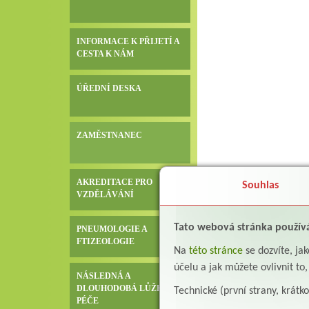
INFORMACE K PŘIJETÍ A
CESTA K NÁM
ÚŘEDNÍ DESKA
ZAMĚSTNANEC
AKREDITACE PRO
Souhlas
VZDĚLÁVÁNÍ
Tato webová stránka použív
PNEUMOLOGIE A
FTIZEOLOGIE
Na
této stránce
se dozvíte, j
účelu a jak můžete ovlivnit to
NÁSLEDNÁ A
DLOUHODOBÁ LŮŽKOVÁ
Technické (první strany, krátk
PÉČE