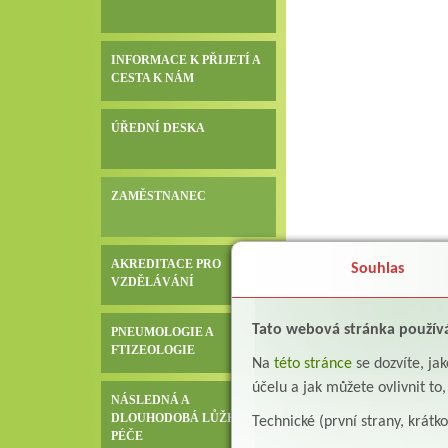
INFORMACE K PŘIJETÍ A
CESTA K NÁM
ÚŘEDNÍ DESKA
ZAMĚSTNANEC
AKREDITACE PRO
Souhlas
VZDĚLÁVÁNÍ
Tato webová stránka použív
PNEUMOLOGIE A
FTIZEOLOGIE
Na
této stránce
se dozvíte, j
účelu a jak můžete ovlivnit to
NÁSLEDNÁ A
DLOUHODOBÁ LŮŽKOVÁ
Technické (první strany, krátk
PÉČE