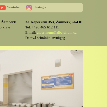
Youtube
Instagram
v, Žamberk
Za Kopečkem 353, Žamberk, 564 01
o kraje
Tel: +420 465 612 111
E-mail:
albertinum@albertinum.cz
Datová schránka: nvnkgsg