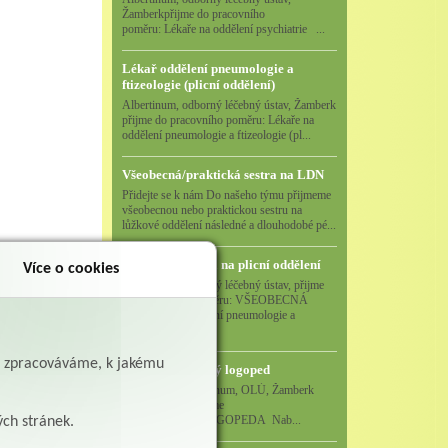
Žamberkpřijme do pracovního
poměru: Lékaře na oddělení psychiatrie ...
Lékař oddělení pneumologie a
ftizeologie (plicní oddělení)
Albertinum, odborný léčebný ústav, Žamberk
přijme do pracovního poměru: Lékaře na
oddělení pneumologie a ftizeologie (pl...
Všeobecná/praktická sestra na LDN
Přidejte se k nám Do našeho týmu přijmeme
všeobecnou nebo praktickou sestru na
lůžkové oddělení následné a dlouhodobé pé...
Všeobecná sestra na plicní oddělení
Více o cookies
Albertinum, odborný léčebný ústav, přijme
do pracovního poměru: VŠEOBECNÁ
SESTRA na oddělení pneumologie a
ftizeologiePr...
ě zpracováváme, k jakému
Logoped/klinický logoped
Albertinum, OLÚ, Žamberk
přijme
KLINICKÉHO LOGOPEDA Nab...
ých stránek.