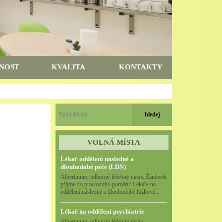
NOST
KVALITA
KONTAKTY
VOLNÁ MÍSTA
Lékař oddělení následné a
dlouhodobé péče (LDN)
Albertinum, odborný léčebný ústav, Žamberk
přijme do pracovního poměru: Lékaře na
oddělení následné a dlouhodobé lůžkové...
Lékař na oddělení psychiatrie
Albertinum, odborný léčebný ústav,