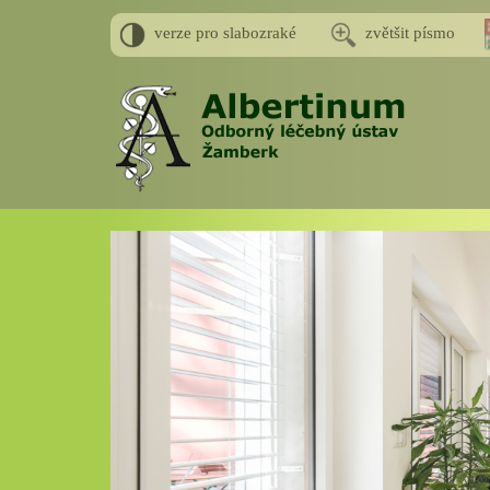
verze pro slabozraké
zvětšit písmo