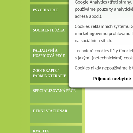
Google Analytics (třetí stran
používáme pouze ty analytické
PSYCHIATRIE
adresa apod.).
Cookies reklamních systémů Go
SOCIÁLNÍ LŮŽKA
marketingovému profilování. D
na sociálních sítích.
PALIATIVNÍ A
Technické cookies lišty Cookie
HOSPICOVÁ PÉČE
s jakými (netechnickými) coo
Cookies nikdy nepoužíváme k t
ZOOTERAPIE /
data.
FARMINGTERAPIE
Přijmout nezbytné
SPECIALIZOVANÁ PÉČE
DENNÍ STACIONÁŘ
KVALITA