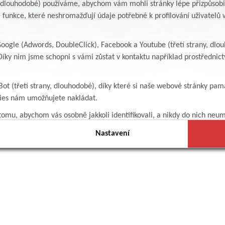
y, dlouhodobé) používáme, abychom vám mohli stránky lépe přizpůsobit
 funkce, které neshromažďují údaje potřebné k profilování uživatelů w
ogle (Adwords, DoubleClick), Facebook a Youtube (třetí strany, dlo
íky nim jsme schopni s vámi zůstat v kontaktu například prostředni
Bot (třetí strany, dlouhodobé), díky které si naše webové stránky pam
kies nám umožňujete nakládat.
omu, abychom vás osobně jakkoli identifikovali, a nikdy do nich neum
Nastavení