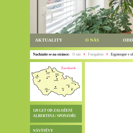
AKTUALITY
O NÁS
ODD
Nacházíte se na stránce:
O nás
Fotogalerie
Ergoterapie v o
120 LET OD ZALOŽENÍ
ALBERTINA / SPONZOŘI
NÁVŠTĚVY