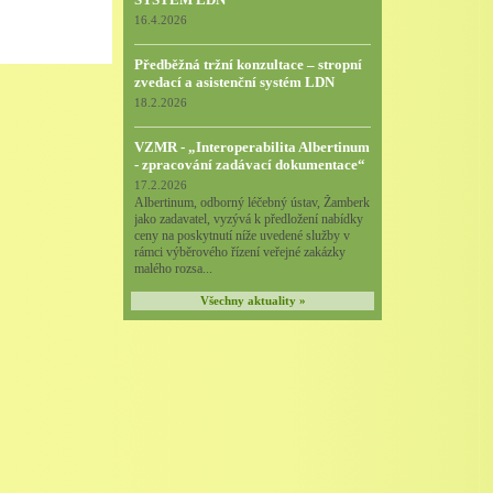
16.4.2026
Předběžná tržní konzultace – stropní
zvedací a asistenční systém LDN
18.2.2026
VZMR - „Interoperabilita Albertinum
- zpracování zadávací dokumentace“
17.2.2026
Albertinum, odborný léčebný ústav, Žamberk
jako zadavatel, vyzývá k předložení nabídky
ceny na poskytnutí níže uvedené služby v
rámci výběrového řízení veřejné zakázky
malého rozsa...
Všechny aktuality »