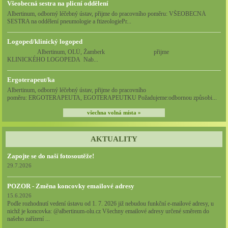
Všeobecná sestra na plicní oddělení
Albertinum, odborný léčebný ústav, přijme do pracovního poměru: VŠEOBECNÁ
SESTRA na oddělení pneumologie a ftizeologiePr...
Logoped/klinický logoped
Albertinum, OLÚ, Žamberk přijme
KLINICKÉHO LOGOPEDA Nab...
Ergoterapeut/ka
Albertinum, odborný léčebný ústav, přijme do pracovního
poměru: ERGOTERAPEUTA, EGOTERAPEUTKU Požadujeme:odbornou způsobi...
všechna volná místa »
AKTUALITY
Zapojte se do naší fotosoutěže!
29.7.2026
POZOR - Změna koncovky emailové adresy
15.6.2026
Podle rozhodnutí vedení ústavu od 1. 7. 2026 již nebudou funkční e-mailové adresy, u
nichž je koncovka: @albertinum-olu.cz Všechny emailové adresy určené směrem do
našeho zařízení ...