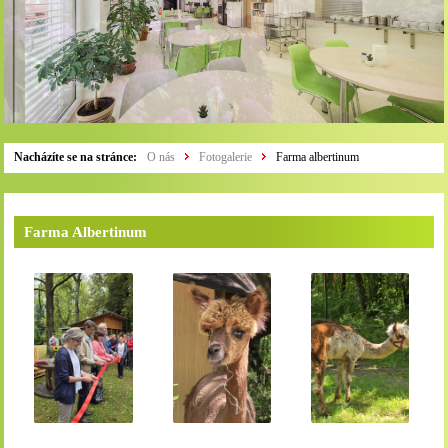
Nacházíte se na stránce:
O nás
Fotogalerie
Farma albertinum
Farma Albertinum