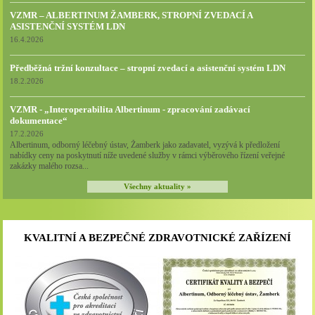
VZMR – ALBERTINUM ŽAMBERK, STROPNÍ ZVEDACÍ A
ASISTENČNÍ SYSTÉM LDN
16.4.2026
Předběžná tržní konzultace – stropní zvedací a asistenční systém LDN
18.2.2026
VZMR - „Interoperabilita Albertinum - zpracování zadávací
dokumentace“
17.2.2026
Albertinum, odborný léčebný ústav, Žamberk jako zadavatel, vyzývá k předložení
nabídky ceny na poskytnutí níže uvedené služby v rámci výběrového řízení veřejné
zakázky malého rozsa...
Všechny aktuality »
KVALITNÍ A BEZPEČNÉ ZDRAVOTNICKÉ ZAŘÍZENÍ