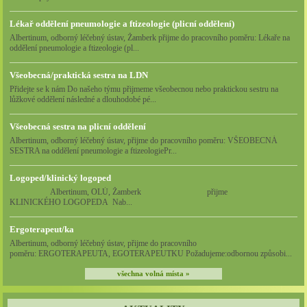
nebo osobní data.
Lékař oddělení pneumologie a ftizeologie (plicní oddělení)
Albertinum, odborný léčebný ústav, Žamberk přijme do pracovního poměru: Lékaře na
oddělení pneumologie a ftizeologie (pl...
Všeobecná/praktická sestra na LDN
Přidejte se k nám Do našeho týmu přijmeme všeobecnou nebo praktickou sestru na
lůžkové oddělení následné a dlouhodobé pé...
Všeobecná sestra na plicní oddělení
Albertinum, odborný léčebný ústav, přijme do pracovního poměru: VŠEOBECNÁ
SESTRA na oddělení pneumologie a ftizeologiePr...
Logoped/klinický logoped
Albertinum, OLÚ, Žamberk přijme
KLINICKÉHO LOGOPEDA Nab...
Ergoterapeut/ka
Albertinum, odborný léčebný ústav, přijme do pracovního
poměru: ERGOTERAPEUTA, EGOTERAPEUTKU Požadujeme:odbornou způsobi...
všechna volná místa »