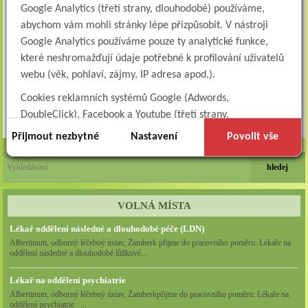
Google Analytics (třetí strany, dlouhodobé) používáme,
abychom vám mohli stránky lépe přizpůsobit. V nástroji
Google Analytics používáme pouze ty analytické funkce,
které neshromažďují údaje potřebné k profilování uživatelů
webu (věk, pohlaví, zájmy, IP adresa apod.).
Cookies reklamních systémů Google (Adwords,
DoubleClick), Facebook a Youtube (třetí strany,
Zpět
dlouhodobé). Tyto
cookies
slouží k marketingovému
Přijmout nezbytné
Nastavení
Povolit vše
profilování. Díky nim jsme schopni s vámi zůstat v kontaktu
například prostřednictvím personalizované reklamy na
sociálních sítích.
Technické cookies lišty CookieBot (třetí strany, dlouhodobé),
VOLNÁ MÍSTA
díky které si naše webové stránky pamatují vaše volby
Lékař oddělení následné a dlouhodobé péče (LDN)
ohledně toho, s jakými (netechnickými) cookies nám
Albertinum, odborný léčebný ústav, Žamberk přijme do pracovního poměru: Lékaře na
oddělení následné a dlouhodobé lůžkové...
umožňujete nakládat.
Cookies nikdy nepoužíváme k tomu, abychom vás osobně
Lékař na oddělení psychiatrie
jakkoli identifikovali, a nikdy do nich neumisťujeme citlivá
Albertinum, odborný léčebný ústav, Žamberkpřijme do pracovního poměru: Lékaře na
oddělení psychiatrie ...