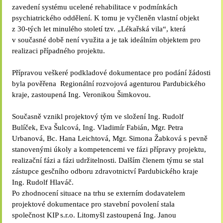
zavedení systému ucelené rehabilitace v podmínkách
psychiatrického oddělení. K tomu je vyčleněn vlastní objekt
z 30-tých let minulého století tzv. „Lékařská vila“, která
v současné době není využita a je tak ideálním objektem pro
realizaci případného projektu.
Přípravou veškeré podkladové dokumentace pro podání žádosti
byla pověřena Regionální rozvojová agenturou Pardubického
kraje, zastoupená Ing. Veronikou Šimkovou.
Současně vznikl projektový tým ve složení Ing. Rudolf
Bulíček, Eva Šulcová, Ing. Vladimír Fabián, Mgr. Petra
Urbanová, Bc. Hana Leichtová, Mgr. Simona Žabková s pevně
stanovenými úkoly a kompetencemi ve fázi přípravy projektu,
realizační fázi a fázi udržitelnosti. Dalším členem týmu se stal
zástupce gesčního odboru zdravotnictví Pardubického kraje
Ing. Rudolf Hlaváč.
Po zhodnocení situace na trhu se externím dodavatelem
projektové dokumentace pro stavební povolení stala
společnost KIP s.r.o. Litomyšl zastoupená Ing. Janou