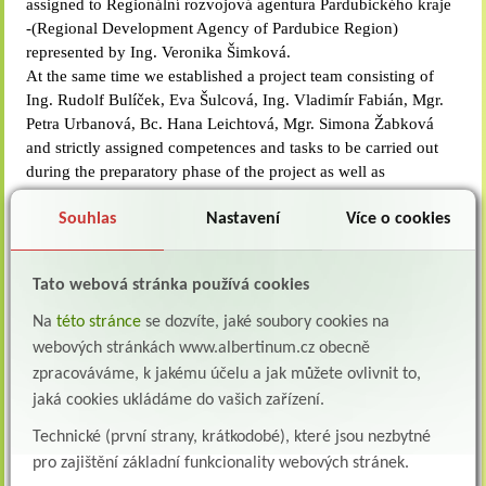
assigned to Regionální rozvojová agentura Pardubického kraje
-(Regional Development Agency of Pardubice Region)
represented by Ing. Veronika Šimková.
At the same time we established a project team consisting of
Ing. Rudolf Bulíček, Eva Šulcová, Ing. Vladimír Fabián, Mgr.
Petra Urbanová, Bc. Hana Leichtová, Mgr. Simona Žabková
and strictly assigned competences and tasks to be carried out
during the preparatory phase of the project as well as
realization and maintaining phases. Rudolf Hlaváč was invited
into our team as a representant of the department of Public
Souhlas
Nastavení
Více o cookies
Health of the Pardubice region´s regional government.
Tato webová stránka používá cookies
After our investigating into the situation on the market, we
opted for the KIP s.r.o. Litomyšl. This company represented by
Na
této stránce
se dozvíte, jaké soubory cookies na
Ing. Jana Věnečková is to be the external supplier of the project
webových stránkách www.albertinum.cz obecně
documentation.
zpracováváme, k jakému účelu a jak můžete ovlivnit to,
Thus we started a long process of preparing for the application.
jaká cookies ukládáme do vašich zařízení.
th
The deadline for applications is the 12
September.
Technické (první strany, krátkodobé), které jsou nezbytné
pro zajištění základní funkcionality webových stránek.