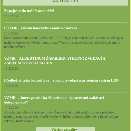
AKTUALITY
Zapojte se do naší fotosoutěže!
29.7.2026
POZOR - Změna koncovky emailové adresy
15.6.2026
Podle rozhodnutí vedení ústavu od 1. 7. 2026 již nebudou funkční e-mailové adresy, u
nichž je koncovka: @albertinum-olu.cz Všechny emailové adresy určené směrem do
našeho zařízení ...
VZMR – ALBERTINUM ŽAMBERK, STROPNÍ ZVEDACÍ A
ASISTENČNÍ SYSTÉM LDN
16.4.2026
Předběžná tržní konzultace – stropní zvedací a asistenční systém LDN
18.2.2026
VZMR - „Interoperabilita Albertinum - zpracování zadávací
dokumentace“
17.2.2026
Albertinum, odborný léčebný ústav, Žamberk jako zadavatel, vyzývá k předložení
nabídky ceny na poskytnutí níže uvedené služby v rámci výběrového řízení veřejné
zakázky malého rozsa...
Všechny aktuality »