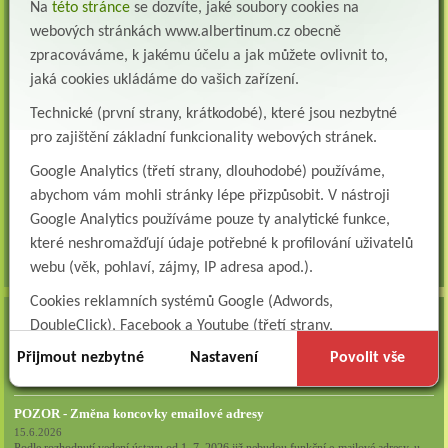
Přidejte se k nám Do našeho týmu přijmeme všeobecnou nebo praktickou sestru na
Na
této stránce
se dozvíte, jaké soubory cookies na
lůžkové oddělení následné a dlouhodobé pé...
webových stránkách www.albertinum.cz obecně
Všeobecná sestra na plicní oddělení
zpracováváme, k jakému účelu a jak můžete ovlivnit to,
Albertinum, odborný léčebný ústav, přijme do pracovního poměru: VŠEOBECNÁ
jaká cookies ukládáme do vašich zařízení.
SESTRA na oddělení pneumologie a ftizeologiePr...
Technické (první strany, krátkodobé), které jsou nezbytné
Logoped/klinický logoped
pro zajištění základní funkcionality webových stránek.
Albertinum, OLÚ, Žamberk přijme
KLINICKÉHO LOGOPEDA Nab...
Google Analytics (třetí strany, dlouhodobé) používáme,
abychom vám mohli stránky lépe přizpůsobit. V nástroji
Ergoterapeut/ka
Google Analytics používáme pouze ty analytické funkce,
Albertinum, odborný léčebný ústav, přijme do pracovního
poměru: ERGOTERAPEUTA, EGOTERAPEUTKU Požadujeme:odbornou způsobi...
které neshromažďují údaje potřebné k profilování uživatelů
webu (věk, pohlaví, zájmy, IP adresa apod.).
všechna volná místa »
Cookies reklamních systémů Google (Adwords,
AKTUALITY
DoubleClick), Facebook a Youtube (třetí strany,
dlouhodobé). Tyto
cookies
slouží k marketingovému
Zapojte se do naší fotosoutěže!
Přijmout nezbytné
Nastavení
Povolit vše
profilování. Díky nim jsme schopni s vámi zůstat v kontaktu
29.7.2026
například prostřednictvím personalizované reklamy na
POZOR - Změna koncovky emailové adresy
sociálních sítích.
15.6.2026