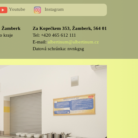
Youtube
Instagram
v, Žamberk
Za Kopečkem 353, Žamberk, 564 01
o kraje
Tel: +420 465 612 111
E-mail:
albertinum@albertinum.cz
Datová schránka: nvnkgsg