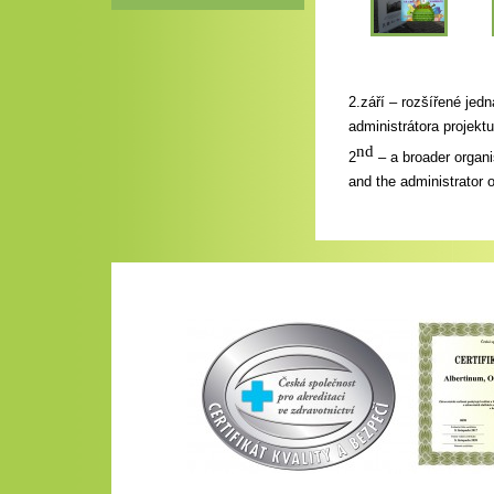
2.září – rozšířené jed
administrátora projektu
nd
2
– a broader organis
and the administrator o