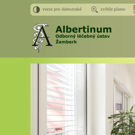
verze pro slabozraké
zvětšit písmo