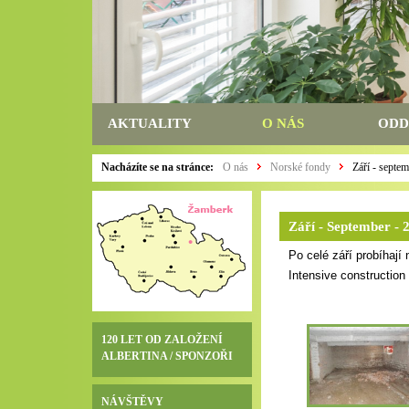
AKTUALITY
O NÁS
ODD
Nacházíte se na stránce:
O nás
Norské fondy
Září - septe
Září - September - 
Po celé září probíhají
Intensive construction
120 LET OD ZALOŽENÍ
ALBERTINA / SPONZOŘI
NÁVŠTĚVY