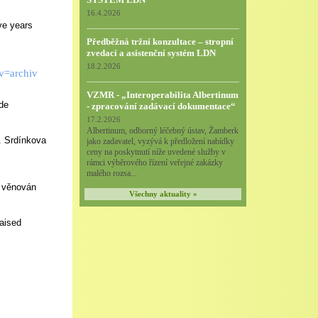
16.4.2026
ive years
Předběžná tržní konzultace – stropní
zvedací a asistenční systém LDN
18.2.2026
ev=archiv
VZMR - „Interoperabilita Albertinum
de
- zpracování zadávací dokumentace“
17.2.2026
Albertinum, odborný léčebný ústav, Žamberk
r. Srdínkova
jako zadavatel, vyzývá k předložení nabídky
ceny na poskytnutí níže uvedené služby v
rámci výběrového řízení veřejné zakázky
malého rozsa...
l věnován
Všechny aktuality »
raised