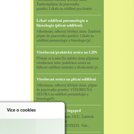
Žamberkpřijme do pracovního
poměru: Lékaře na oddělení psychiatrie ...
Lékař oddělení pneumologie a
ftizeologie (plicní oddělení)
Albertinum, odborný léčebný ústav, Žamberk
přijme do pracovního poměru: Lékaře na
oddělení pneumologie a ftizeologie (pl...
Všeobecná/praktická sestra na LDN
Přidejte se k nám Do našeho týmu přijmeme
všeobecnou nebo praktickou sestru na
lůžkové oddělení následné a dlouhodobé pé...
Všeobecná sestra na plicní oddělení
Albertinum, odborný léčebný ústav, přijme
do pracovního poměru: VŠEOBECNÁ
SESTRA na oddělení pneumologie a
ftizeologiePr...
Více o cookies
Logoped/klinický logoped
Albertinum, OLÚ, Žamberk
přijme
KLINICKÉHO LOGOPEDA Nab...