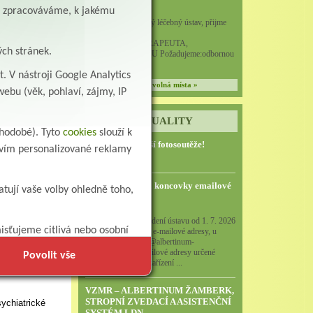
Ergoterapeut/ka
ě zpracováváme, k jakému
Albertinum, odborný léčebný ústav, přijme
do pracovního
poměru: ERGOTERAPEUTA,
ých stránek.
 of the
EGOTERAPEUTKU Požadujeme:odbornou
způsobi...
. V nástroji Google Analytics
všechna volná místa »
ebu (věk, pohlaví, zájmy, IP
kraj-
AKTUALITY
uhodobé). Tyto
cookies
slouží k
Zapojte se do naší fotosoutěže!
ctvím personalizované reklamy
29.7.2026
POZOR - Změna koncovky emailové
atují vaše volby ohledně toho,
adresy
15.6.2026
Podle rozhodnutí vedení ústavu od 1. 7. 2026
isťujeme citlivá nebo osobní
již nebudou funkční e-mailové adresy, u
nichž je koncovka: @albertinum-
olu.cz Všechny emailové adresy určené
Povolit vše
směrem do našeho zařízení ...
VZMR – ALBERTINUM ŽAMBERK,
STROPNÍ ZVEDACÍ A ASISTENČNÍ
ychiatrické
SYSTÉM LDN