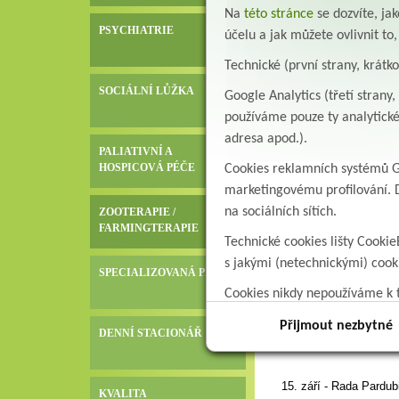
Na
této stránce
se dozvíte, j
PSYCHIATRIE
účelu a jak můžete ovlivnit to
17.září – uveřejněn čl
th
Technické (první strany, krátk
17
September – A news
“Orlický deník” newspa
SOCIÁLNÍ LŮŽKA
Google Analytics (třetí stran
používáme pouze ty analytické
http://orlicky.denik
adresa apod.).
20150916.html
PALIATIVNÍ A
HOSPICOVÁ PÉČE
Cookies reklamních systémů Go
Zhotoven propagační bi
marketingovému profilování. D
A promotional billboard
na sociálních sítích.
ZOOTERAPIE /
FARMINGTERAPIE
Technické cookies lišty Cookie
s jakými (netechnickými) coo
SPECIALIZOVANÁ PÉČE
Cookies nikdy nepoužíváme k t
data.
Přijmout nezbytné
DENNÍ STACIONÁŘ
15. září - Rada Pardu
KVALITA