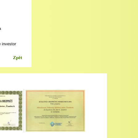
a
e investor
Zpět