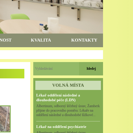
NOST
KVALITA
KONTAKTY
VOLNÁ MÍSTA
Lékař oddělení následné a
dlouhodobé péče (LDN)
Albertinum, odborný léčebný ústav, Žamberk
přijme do pracovního poměru: Lékaře na
oddělení následné a dlouhodobé lůžkové...
Lékař na oddělení psychiatrie
Albertinum, odborný léčebný ústav,