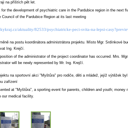
i na příštích pět let.
 for the development of psychiatric care in the Pardubice region in the next f
 Council of the Pardubice Region at its last meeting
kykraj.cz/aktuality/82533/psychiatricke-peci-svita-na-lepsi-casy?previ
měně na postu koordinátora administrátora projektu. Místo Mgr. Srdínkové bu
at Ing. Krejčí.
position of the administrator of the project coordinator has occurred. Mrs. Mg
strator will be newly represented by Mr. Ing. Krejčí.
ojektu na sportovní akci "Myštůra" pro rodiče, děti a mládež, jejíž výtěžek by
u zařízení
esented at "Myštůra", a sporting event for parents, children and youth; money 
our medical facility.