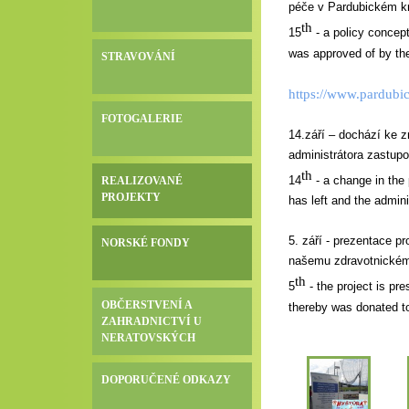
péče v Pardubickém kraj
th
15
- a policy concept
was approved of by the
STRAVOVÁNÍ
https://www.pardubic
FOTOGALERIE
14.září – dochází ke z
administrátora zastupov
th
14
- a change in the 
REALIZOVANÉ
PROJEKTY
has left and the admini
5. září - prezentace pr
NORSKÉ FONDY
našemu zdravotnickém
th
5
- the project is pr
OBČERSTVENÍ A
thereby was donated to 
ZAHRADNICTVÍ U
NERATOVSKÝCH
DOPORUČENÉ ODKAZY