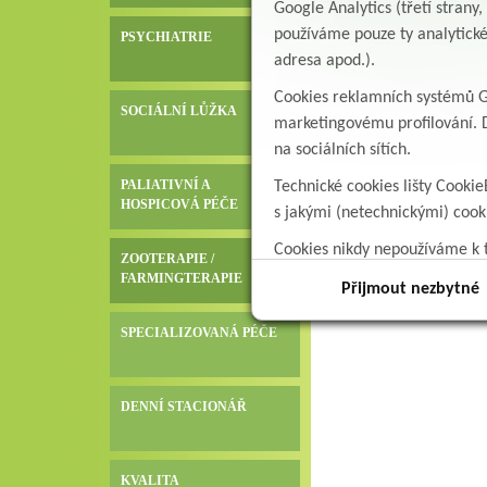
Google Analytics (třetí stran
používáme pouze ty analytické
PSYCHIATRIE
adresa apod.).
Cookies reklamních systémů Go
SOCIÁLNÍ LŮŽKA
marketingovému profilování. D
na sociálních sítích.
PALIATIVNÍ A
Technické cookies lišty Cookie
HOSPICOVÁ PÉČE
s jakými (netechnickými) coo
Cookies nikdy nepoužíváme k t
ZOOTERAPIE /
data.
FARMINGTERAPIE
Přijmout nezbytné
SPECIALIZOVANÁ PÉČE
DENNÍ STACIONÁŘ
KVALITA