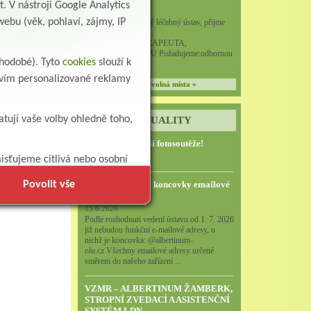
. V nástroji Google Analytics
Ergoterapeut/ka
ebu (věk, pohlaví, zájmy, IP
Albertinum, odborný léčebný ústav, přijme
do pracovního
poměru: ERGOTERAPEUTA,
EGOTERAPEUTKU Požadujeme:odbornou
uhodobé). Tyto
cookies
slouží k
způsobi...
ctvím personalizované reklamy
všechna volná místa »
atují vaše volby ohledně toho,
AKTUALITY
Zapojte se do naší fotosoutěže!
29.7.2026
isťujeme citlivá nebo osobní
Povolit vše
POZOR - Změna koncovky emailové
adresy
15.6.2026
Podle rozhodnutí vedení ústavu od 1. 7. 2026
již nebudou funkční e-mailové adresy, u
nichž je koncovka: @albertinum-
olu.cz Všechny emailové adresy určené
směrem do našeho zařízení ...
VZMR – ALBERTINUM ŽAMBERK,
STROPNÍ ZVEDACÍ A ASISTENČNÍ
SYSTÉM LDN