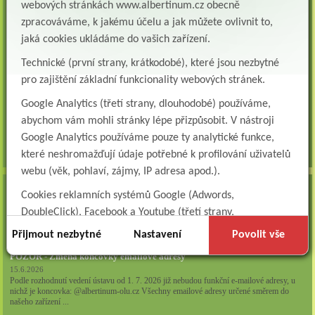
Všeobecná sestra na plicní oddělení
webových stránkách www.albertinum.cz obecně
Albertinum, odborný léčebný ústav, přijme do pracovního poměru: VŠEOBECNÁ
zpracováváme, k jakému účelu a jak můžete ovlivnit to,
SESTRA na oddělení pneumologie a ftizeologiePr...
jaká cookies ukládáme do vašich zařízení.
Logoped/klinický logoped
Technické (první strany, krátkodobé), které jsou nezbytné
Albertinum, OLÚ, Žamberk přijme
pro zajištění základní funkcionality webových stránek.
KLINICKÉHO LOGOPEDA Nab...
Google Analytics (třetí strany, dlouhodobé) používáme,
Ergoterapeut/ka
abychom vám mohli stránky lépe přizpůsobit. V nástroji
Albertinum, odborný léčebný ústav, přijme do pracovního
poměru: ERGOTERAPEUTA, EGOTERAPEUTKU Požadujeme:odbornou způsobi...
Google Analytics používáme pouze ty analytické funkce,
které neshromažďují údaje potřebné k profilování uživatelů
všechna volná místa »
webu (věk, pohlaví, zájmy, IP adresa apod.).
AKTUALITY
Cookies reklamních systémů Google (Adwords,
DoubleClick), Facebook a Youtube (třetí strany,
Zapojte se do naší fotosoutěže!
dlouhodobé). Tyto
cookies
slouží k marketingovému
29.7.2026
Přijmout nezbytné
Nastavení
Povolit vše
profilování. Díky nim jsme schopni s vámi zůstat v kontaktu
POZOR - Změna koncovky emailové adresy
například prostřednictvím personalizované reklamy na
15.6.2026
sociálních sítích.
Podle rozhodnutí vedení ústavu od 1. 7. 2026 již nebudou funkční e-mailové adresy, u
nichž je koncovka: @albertinum-olu.cz Všechny emailové adresy určené směrem do
našeho zařízení ...
Technické cookies lišty CookieBot (třetí strany, dlouhodobé),