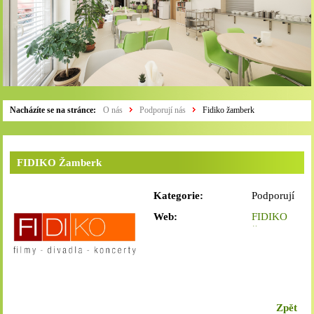
Nacházíte se na stránce:
O nás
Podporují nás
Fidiko žamberk
FIDIKO Žamberk
Kategorie:
Podporují
nás
Web:
FIDIKO
Žamberk
Zpět