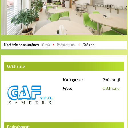
Nacházíte se na stránce:
O nás
Podporují nás
Gaf s.r.o
GAF s.r.o
Kategorie:
Podporují
nás
Web:
GAF s.r.o
Podrobnosti