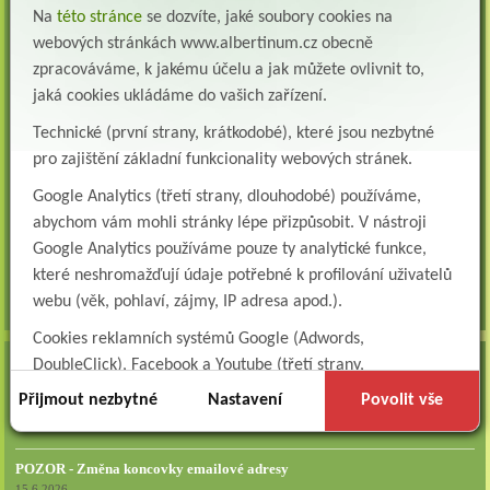
Na
této stránce
se dozvíte, jaké soubory cookies na
Přidejte se k nám Do našeho týmu přijmeme všeobecnou nebo praktickou sestru na
lůžkové oddělení následné a dlouhodobé pé...
webových stránkách www.albertinum.cz obecně
zpracováváme, k jakému účelu a jak můžete ovlivnit to,
Všeobecná sestra na plicní oddělení
jaká cookies ukládáme do vašich zařízení.
Albertinum, odborný léčebný ústav, přijme do pracovního poměru: VŠEOBECNÁ
SESTRA na oddělení pneumologie a ftizeologiePr...
Technické (první strany, krátkodobé), které jsou nezbytné
Logoped/klinický logoped
pro zajištění základní funkcionality webových stránek.
Albertinum, OLÚ, Žamberk přijme
Google Analytics (třetí strany, dlouhodobé) používáme,
KLINICKÉHO LOGOPEDA Nab...
abychom vám mohli stránky lépe přizpůsobit. V nástroji
Ergoterapeut/ka
Google Analytics používáme pouze ty analytické funkce,
Albertinum, odborný léčebný ústav, přijme do pracovního
které neshromažďují údaje potřebné k profilování uživatelů
poměru: ERGOTERAPEUTA, EGOTERAPEUTKU Požadujeme:odbornou způsobi...
webu (věk, pohlaví, zájmy, IP adresa apod.).
všechna volná místa »
Cookies reklamních systémů Google (Adwords,
DoubleClick), Facebook a Youtube (třetí strany,
AKTUALITY
dlouhodobé). Tyto
cookies
slouží k marketingovému
Přijmout nezbytné
Nastavení
Povolit vše
Zapojte se do naší fotosoutěže!
profilování. Díky nim jsme schopni s vámi zůstat v kontaktu
29.7.2026
například prostřednictvím personalizované reklamy na
POZOR - Změna koncovky emailové adresy
sociálních sítích.
15.6.2026