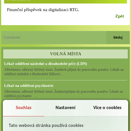
Finanční příspěvek na digitalizaci RTG.
Zpět
VOLNÁ MÍSTA
Lékař oddělení následné a dlouhodobé péče (LDN)
Albertinum, odborný léčebný ústav, Žamberk přijme do pracovního poměru: Lékaře na
oddělení následné a dlouhodobé lůžkové...
Lékař na oddělení psychiatrie
Albertinum, odborný léčebný ústav, Žamberkpřijme do pracovního poměru: Lékaře na
oddělení psychiatrie ...
Lékař oddělení pneumologie a ftizeologie (plicní oddělení)
Souhlas
Nastavení
Více o cookies
Albertinum, odborný léčebný ústav, Žamberk přijme do pracovního poměru: Lékaře na
oddělení pneumologie a ftizeologie (pl...
Tato webová stránka používá cookies
Všeobecná/praktická sestra na LDN