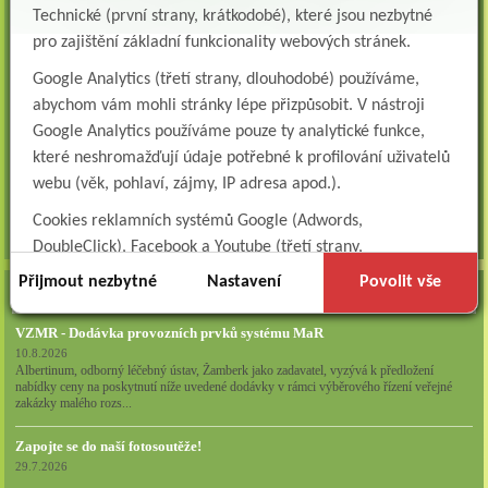
Všeobecná sestra na plicní oddělení
Technické (první strany, krátkodobé), které jsou nezbytné
Albertinum, odborný léčebný ústav, přijme do pracovního poměru: VŠEOBECNÁ
pro zajištění základní funkcionality webových stránek.
SESTRA na oddělení pneumologie a ftizeologiePr...
Google Analytics (třetí strany, dlouhodobé) používáme,
Logoped/klinický logoped
abychom vám mohli stránky lépe přizpůsobit. V nástroji
Albertinum, OLÚ, Žamberk přijme
KLINICKÉHO LOGOPEDA Nab...
Google Analytics používáme pouze ty analytické funkce,
které neshromažďují údaje potřebné k profilování uživatelů
Ergoterapeut/ka
webu (věk, pohlaví, zájmy, IP adresa apod.).
Albertinum, odborný léčebný ústav, přijme do pracovního
poměru: ERGOTERAPEUTA, EGOTERAPEUTKU Požadujeme:odbornou způsobi...
Cookies reklamních systémů Google (Adwords,
všechna volná místa »
DoubleClick), Facebook a Youtube (třetí strany,
dlouhodobé). Tyto
cookies
slouží k marketingovému
Přijmout nezbytné
Nastavení
Povolit vše
AKTUALITY
profilování. Díky nim jsme schopni s vámi zůstat v kontaktu
například prostřednictvím personalizované reklamy na
VZMR - Dodávka provozních prvků systému MaR
sociálních sítích.
10.8.2026
Albertinum, odborný léčebný ústav, Žamberk jako zadavatel, vyzývá k předložení
nabídky ceny na poskytnutí níže uvedené dodávky v rámci výběrového řízení veřejné
Technické cookies lišty CookieBot (třetí strany, dlouhodobé),
zakázky malého rozs...
díky které si naše webové stránky pamatují vaše volby
ohledně toho, s jakými (netechnickými) cookies nám
Zapojte se do naší fotosoutěže!
umožňujete nakládat.
29.7.2026