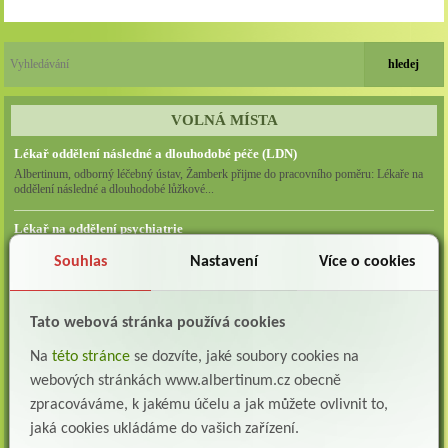
VOLNÁ MÍSTA
Lékař oddělení následné a dlouhodobé péče (LDN)
Albertinum, odborný léčebný ústav, Žamberk přijme do pracovního poměru: Lékaře na
oddělení následné a dlouhodobé lůžkové...
Lékař na oddělení psychiatrie
Albertinum, odborný léčebný ústav, Žamberkpřijme do pracovního poměru: Lékaře na
Souhlas
Nastavení
Více o cookies
oddělení psychiatrie ...
Lékař oddělení pneumologie a ftizeologie (plicní oddělení)
Tato webová stránka používá cookies
Albertinum, odborný léčebný ústav, Žamberk přijme do pracovního poměru: Lékaře na
oddělení pneumologie a ftizeologie (pl...
Na
této stránce
se dozvíte, jaké soubory cookies na
Všeobecná/praktická sestra na LDN
webových stránkách www.albertinum.cz obecně
Přidejte se k nám Do našeho týmu přijmeme všeobecnou nebo praktickou sestru na
zpracováváme, k jakému účelu a jak můžete ovlivnit to,
lůžkové oddělení následné a dlouhodobé pé...
jaká cookies ukládáme do vašich zařízení.