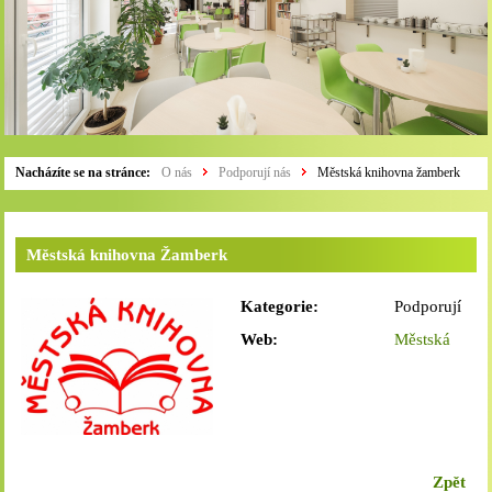
Nacházíte se na stránce:
O nás
Podporují nás
Městská knihovna žamberk
Městská knihovna Žamberk
Kategorie:
Podporují
nás
Web:
Městská
knihovna
Žamberk
Zpět