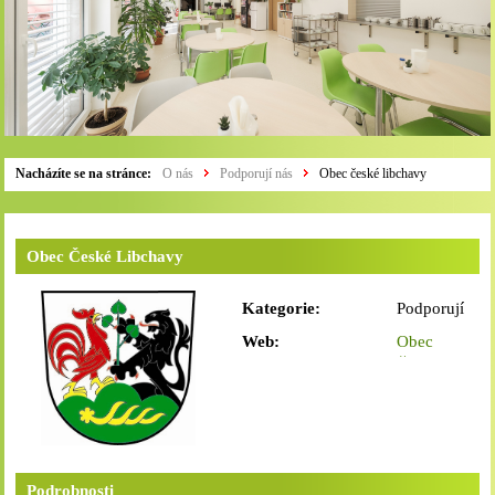
Nacházíte se na stránce:
O nás
Podporují nás
Obec české libchavy
Obec České Libchavy
Kategorie:
Podporují
nás
Web:
Obec
České
Libchavy
Podrobnosti