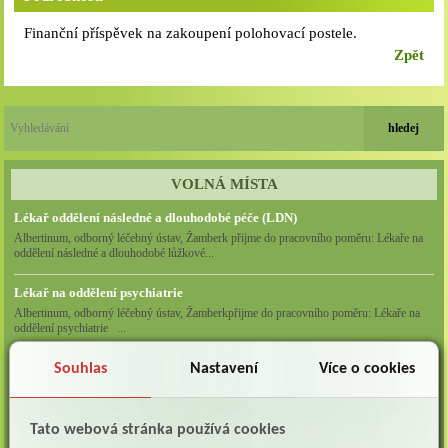
Finanční příspěvek na zakoupení polohovací postele.
Zpět
VOLNÁ MÍSTA
Lékař oddělení následné a dlouhodobé péče (LDN)
Albertinum, odborný léčebný ústav, Žamberk přijme do pracovního poměru: Lékaře na
oddělení následné a dlouhodobé lůžkové...
Lékař na oddělení psychiatrie
Albertinum, odborný léčebný ústav, Žamberkpřijme do pracovního poměru: Lékaře na
oddělení psychiatrie ...
Lékař oddělení pneumologie a ftizeologie (plicní oddělení)
Souhlas
Nastavení
Více o cookies
Albertinum, odborný léčebný ústav, Žamberk přijme do pracovního poměru: Lékaře na
oddělení pneumologie a ftizeologie (pl...
Tato webová stránka používá cookies
Všeobecná/praktická sestra na LDN