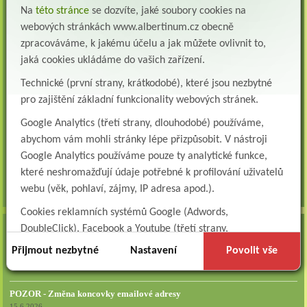
Na
této stránce
se dozvíte, jaké soubory cookies na
Přidejte se k nám Do našeho týmu přijmeme všeobecnou nebo praktickou sestru na
lůžkové oddělení následné a dlouhodobé pé...
webových stránkách www.albertinum.cz obecně
zpracováváme, k jakému účelu a jak můžete ovlivnit to,
Všeobecná sestra na plicní oddělení
jaká cookies ukládáme do vašich zařízení.
Albertinum, odborný léčebný ústav, přijme do pracovního poměru: VŠEOBECNÁ
SESTRA na oddělení pneumologie a ftizeologiePr...
Technické (první strany, krátkodobé), které jsou nezbytné
Logoped/klinický logoped
pro zajištění základní funkcionality webových stránek.
Albertinum, OLÚ, Žamberk přijme
Google Analytics (třetí strany, dlouhodobé) používáme,
KLINICKÉHO LOGOPEDA Nab...
abychom vám mohli stránky lépe přizpůsobit. V nástroji
Ergoterapeut/ka
Google Analytics používáme pouze ty analytické funkce,
Albertinum, odborný léčebný ústav, přijme do pracovního
které neshromažďují údaje potřebné k profilování uživatelů
poměru: ERGOTERAPEUTA, EGOTERAPEUTKU Požadujeme:odbornou způsobi...
webu (věk, pohlaví, zájmy, IP adresa apod.).
všechna volná místa »
Cookies reklamních systémů Google (Adwords,
DoubleClick), Facebook a Youtube (třetí strany,
AKTUALITY
dlouhodobé). Tyto
cookies
slouží k marketingovému
Přijmout nezbytné
Nastavení
Povolit vše
Zapojte se do naší fotosoutěže!
profilování. Díky nim jsme schopni s vámi zůstat v kontaktu
29.7.2026
například prostřednictvím personalizované reklamy na
POZOR - Změna koncovky emailové adresy
sociálních sítích.
15.6.2026