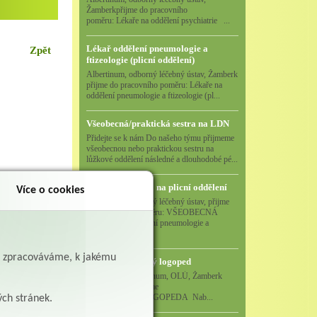
Žamberkpřijme do pracovního
poměru: Lékaře na oddělení psychiatrie ...
Lékař oddělení pneumologie a
Zpět
ftizeologie (plicní oddělení)
Albertinum, odborný léčebný ústav, Žamberk
přijme do pracovního poměru: Lékaře na
oddělení pneumologie a ftizeologie (pl...
Všeobecná/praktická sestra na LDN
Přidejte se k nám Do našeho týmu přijmeme
všeobecnou nebo praktickou sestru na
lůžkové oddělení následné a dlouhodobé pé...
Všeobecná sestra na plicní oddělení
Více o cookies
Albertinum, odborný léčebný ústav, přijme
do pracovního poměru: VŠEOBECNÁ
SESTRA na oddělení pneumologie a
ftizeologiePr...
ě zpracováváme, k jakému
Logoped/klinický logoped
Albertinum, OLÚ, Žamberk
přijme
KLINICKÉHO LOGOPEDA Nab...
ých stránek.