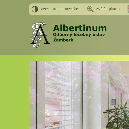
verze pro slabozraké
zvětšit písmo