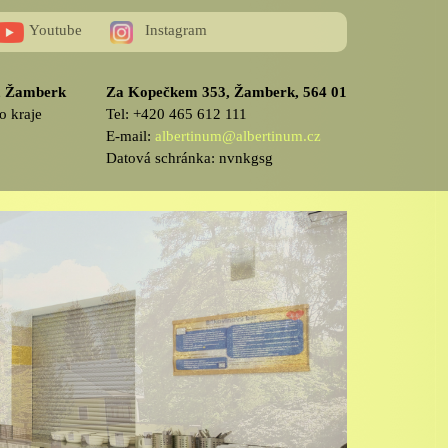
Youtube
Instagram
v, Žamberk
Za Kopečkem 353, Žamberk, 564 01
o kraje
Tel: +420 465 612 111
E-mail:
albertinum@albertinum.cz
Datová schránka: nvnkgsg