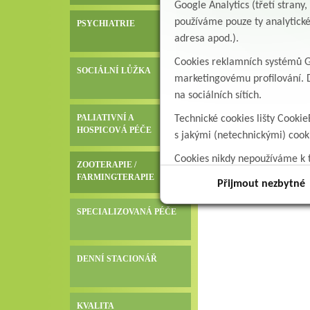
Google Analytics (třetí stran
používáme pouze ty analytické
PSYCHIATRIE
adresa apod.).
Cookies reklamních systémů Go
SOCIÁLNÍ LŮŽKA
marketingovému profilování. D
na sociálních sítích.
PALIATIVNÍ A
Technické cookies lišty Cookie
HOSPICOVÁ PÉČE
s jakými (netechnickými) coo
Cookies nikdy nepoužíváme k t
ZOOTERAPIE /
data.
FARMINGTERAPIE
Přijmout nezbytné
SPECIALIZOVANÁ PÉČE
DENNÍ STACIONÁŘ
KVALITA