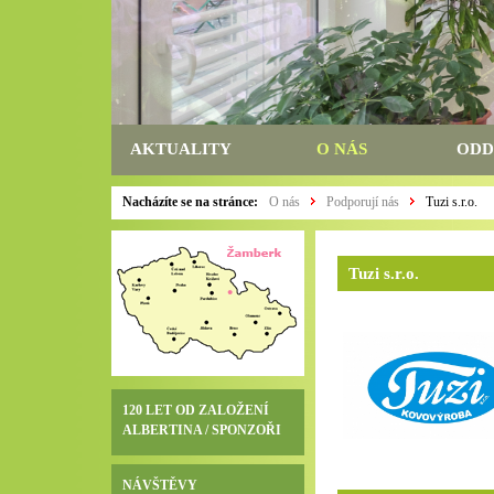
AKTUALITY
O NÁS
ODD
Nacházíte se na stránce:
O nás
Podporují nás
Tuzi s.r.o.
Tuzi s.r.o.
120 LET OD ZALOŽENÍ
ALBERTINA / SPONZOŘI
NÁVŠTĚVY