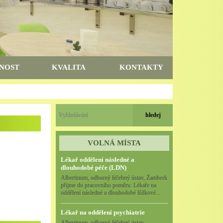
NOST
KVALITA
KONTAKTY
VOLNÁ MÍSTA
Lékař oddělení následné a
dlouhodobé péče (LDN)
Albertinum, odborný léčebný ústav, Žamberk
přijme do pracovního poměru: Lékaře na
oddělení následné a dlouhodobé lůžkové...
Lékař na oddělení psychiatrie
Albertinum, odborný léčebný ústav,