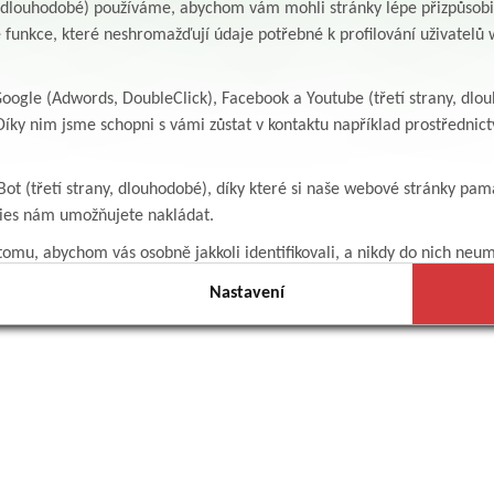
y, dlouhodobé) používáme, abychom vám mohli stránky lépe přizpůsobit
 funkce, které neshromažďují údaje potřebné k profilování uživatelů w
ogle (Adwords, DoubleClick), Facebook a Youtube (třetí strany, dlo
íky nim jsme schopni s vámi zůstat v kontaktu například prostředni
Bot (třetí strany, dlouhodobé), díky které si naše webové stránky pam
kies nám umožňujete nakládat.
omu, abychom vás osobně jakkoli identifikovali, a nikdy do nich neum
Nastavení