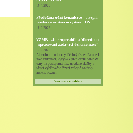
16.4.2026
Předběžná tržní konzultace – stropní
zvedací a asistenční systém LDN
18.2.2026
VZMR - „Interoperabilita Albertinum
- zpracování zadávací dokumentace“
17.2.2026
Albertinum, odborný léčebný ústav, Žamberk
jako zadavatel, vyzývá k předložení nabídky
ceny na poskytnutí níže uvedené služby v
rámci výběrového řízení veřejné zakázky
malého rozsa...
Všechny aktuality »