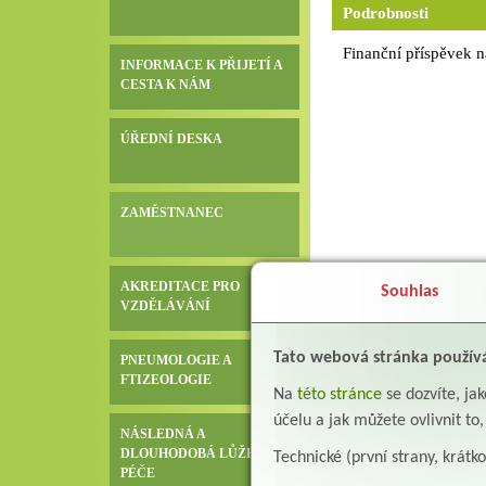
Podrobnosti
Finanční příspěvek n
INFORMACE K PŘIJETÍ A
CESTA K NÁM
ÚŘEDNÍ DESKA
ZAMĚSTNANEC
AKREDITACE PRO
Souhlas
VZDĚLÁVÁNÍ
Tato webová stránka použív
PNEUMOLOGIE A
FTIZEOLOGIE
Na
této stránce
se dozvíte, j
účelu a jak můžete ovlivnit to
NÁSLEDNÁ A
DLOUHODOBÁ LŮŽKOVÁ
Technické (první strany, krátk
PÉČE