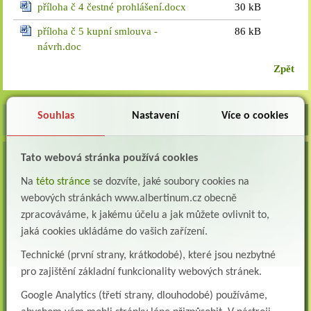
příloha č 4 čestné prohlášení.docx
30 kB
příloha č 5 kupní smlouva -
86 kB
návrh.doc
Zpět
Souhlas
Nastavení
Více o cookies
Tato webová stránka používá cookies
VOLNÁ MÍSTA
Na
této stránce
se dozvíte, jaké soubory cookies na
Lékař oddělení následné a dlouhodobé péče (LDN)
Albertinum, odborný léčebný ústav, Žamberk přijme do pracovního poměru: Lékaře na
webových stránkách www.albertinum.cz obecně
oddělení následné a dlouhodobé lůžkové...
zpracováváme, k jakému účelu a jak můžete ovlivnit to,
jaká cookies ukládáme do vašich zařízení.
Lékař na oddělení psychiatrie
Albertinum, odborný léčebný ústav, Žamberkpřijme do pracovního poměru: Lékaře na
Technické (první strany, krátkodobé), které jsou nezbytné
oddělení psychiatrie ...
pro zajištění základní funkcionality webových stránek.
Lékař oddělení pneumologie a ftizeologie (plicní oddělení)
Google Analytics (třetí strany, dlouhodobé) používáme,
Albertinum, odborný léčebný ústav, Žamberk přijme do pracovního poměru: Lékaře na
oddělení pneumologie a ftizeologie (pl...