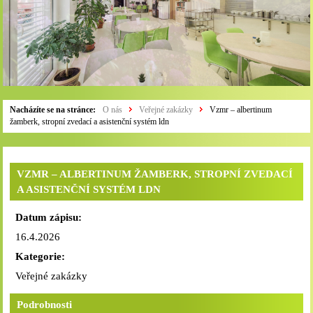
Nacházíte se na stránce:
O nás
Veřejné zakázky
Vzmr – albertinum
žamberk, stropní zvedací a asistenční systém ldn
VZMR – ALBERTINUM ŽAMBERK, STROPNÍ ZVEDACÍ
A ASISTENČNÍ SYSTÉM LDN
Datum zápisu:
16.4.2026
Kategorie:
Veřejné zakázky
Podrobnosti