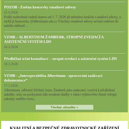
POZOR - Změna koncovky emailové adresy
15.6.2026
Podle rozhodnutí vedení ústavu od 1. 7. 2026 již nebudou funkční e-mailové adresy, u
nichž je koncovka: @albertinum-olu.cz Všechny emailové adresy určené směrem do
našeho zařízení ...
VZMR – ALBERTINUM ŽAMBERK, STROPNÍ ZVEDACÍ A
ASISTENČNÍ SYSTÉM LDN
16.4.2026
Předběžná tržní konzultace – stropní zvedací a asistenční systém LDN
18.2.2026
VZMR - „Interoperabilita Albertinum - zpracování zadávací
dokumentace“
17.2.2026
Albertinum, odborný léčebný ústav, Žamberk jako zadavatel, vyzývá k předložení
nabídky ceny na poskytnutí níže uvedené služby v rámci výběrového řízení veřejné
zakázky malého rozsa...
Všechny aktuality »
KVALITNÍ A BEZPEČNÉ ZDRAVOTNICKÉ ZAŘÍZENÍ