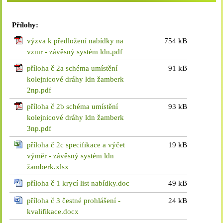
Přílohy:
výzva k předložení nabídky na
754 kB
vzmr - závěsný systém ldn.pdf
příloha č 2a schéma umístění
91 kB
kolejnicové dráhy ldn žamberk
2np.pdf
příloha č 2b schéma umístění
93 kB
kolejnicové dráhy ldn žamberk
3np.pdf
příloha č 2c specifikace a výčet
19 kB
výměr - závěsný systém ldn
žamberk.xlsx
příloha č 1 krycí list nabídky.doc
49 kB
příloha č 3 čestné prohlášení -
24 kB
kvalifikace.docx