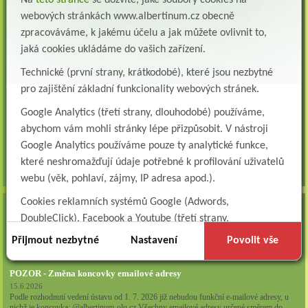
Na
této stránce
se dozvíte, jaké soubory cookies na
webových stránkách www.albertinum.cz obecně
Všeobecná sestra na plicní oddělení
zpracováváme, k jakému účelu a jak můžete ovlivnit to,
Albertinum, odborný léčebný ústav, přijme do pracovního poměru: VŠEOBECNÁ
jaká cookies ukládáme do vašich zařízení.
SESTRA na oddělení pneumologie a ftizeologiePr...
Technické (první strany, krátkodobé), které jsou nezbytné
Logoped/klinický logoped
pro zajištění základní funkcionality webových stránek.
Albertinum, OLÚ, Žamberk přijme
KLINICKÉHO LOGOPEDA Nab...
Google Analytics (třetí strany, dlouhodobé) používáme,
abychom vám mohli stránky lépe přizpůsobit. V nástroji
Ergoterapeut/ka
Albertinum, odborný léčebný ústav, přijme do pracovního
Google Analytics používáme pouze ty analytické funkce,
poměru: ERGOTERAPEUTA, EGOTERAPEUTKU Požadujeme:odbornou způsobi...
které neshromažďují údaje potřebné k profilování uživatelů
všechna volná místa »
webu (věk, pohlaví, zájmy, IP adresa apod.).
Cookies reklamních systémů Google (Adwords,
AKTUALITY
DoubleClick), Facebook a Youtube (třetí strany,
Zapojte se do naší fotosoutěže!
dlouhodobé). Tyto
cookies
slouží k marketingovému
Přijmout nezbytné
Nastavení
Povolit vše
29.7.2026
profilování. Díky nim jsme schopni s vámi zůstat v kontaktu
například prostřednictvím personalizované reklamy na
POZOR - Změna koncovky emailové adresy
sociálních sítích.
15.6.2026
Podle rozhodnutí vedení ústavu od 1. 7. 2026 již nebudou funkční e-mailové adresy, u
nichž je koncovka: @albertinum-olu.cz Všechny emailové adresy určené směrem do