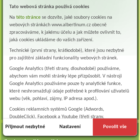
Lékař oddělení pneumologie a ftizeologie (plicní oddělení)
Albertinum, odborný léčebný ústav, Žamberk přijme do pracovního poměru: Lékaře na
Tato webová stránka používá cookies
oddělení pneumologie a ftizeologie (pl...
Na
této stránce
se dozvíte, jaké soubory cookies na
Všeobecná/praktická sestra na LDN
webových stránkách www.albertinum.cz obecně
Přidejte se k nám Do našeho týmu přijmeme všeobecnou nebo praktickou sestru na
zpracováváme, k jakému účelu a jak můžete ovlivnit to,
lůžkové oddělení následné a dlouhodobé pé...
jaká cookies ukládáme do vašich zařízení.
Všeobecná sestra na plicní oddělení
Technické (první strany, krátkodobé), které jsou nezbytné
Albertinum, odborný léčebný ústav, přijme do pracovního poměru: VŠEOBECNÁ
pro zajištění základní funkcionality webových stránek.
SESTRA na oddělení pneumologie a ftizeologiePr...
Google Analytics (třetí strany, dlouhodobé) používáme,
Logoped/klinický logoped
abychom vám mohli stránky lépe přizpůsobit. V nástroji
Albertinum, OLÚ, Žamberk přijme
KLINICKÉHO LOGOPEDA Nab...
Google Analytics používáme pouze ty analytické funkce,
které neshromažďují údaje potřebné k profilování uživatelů
Ergoterapeut/ka
webu (věk, pohlaví, zájmy, IP adresa apod.).
Albertinum, odborný léčebný ústav, přijme do pracovního
poměru: ERGOTERAPEUTA, EGOTERAPEUTKU Požadujeme:odbornou způsobi...
Cookies reklamních systémů Google (Adwords,
všechna volná místa »
DoubleClick), Facebook a Youtube (třetí strany,
dlouhodobé). Tyto
cookies
slouží k marketingovému
Přijmout nezbytné
Nastavení
Povolit vše
AKTUALITY
profilování. Díky nim jsme schopni s vámi zůstat v kontaktu
například prostřednictvím personalizované reklamy na